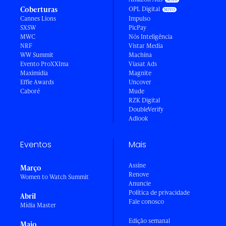
Coberturas
OPL Digital
Cannes Lions
Impulso
SXSW
PicPay
MWC
Nós Inteligência
NRF
Vistar Media
WW Summit
Machina
Evento ProXXIma
Viasat Ads
Maximídia
Magnite
Effie Awards
Uncover
Caboré
Mude
RZK Digital
DoubleVerify
Adlook
Eventos
Mais
Assine
Março
Renove
Women to Watch Summit
Anuncie
Política de privacidade
Abril
Fale conosco
Mídia Master
Edição semanal
Maio