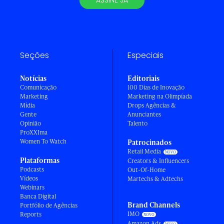
ASSINE JÁ
Seções
Especiais
Notícias
Editoriais
Comunicação
100 Dias de Inovação
Marketing
Marketing na Olimpíada
Mídia
Drops Agências &
Gente
Anunciantes
Opinião
Talento
ProXXIma
Women To Watch
Patrocinados
Retail Media
Plataformas
Creators & Influencers
Podcasts
Out-Of-Home
Vídeos
Martechs & Adtechs
Webinars
Banca Digital
Brand Channels
Portfólio de Agências
IMO
Reports
Amazon Ads