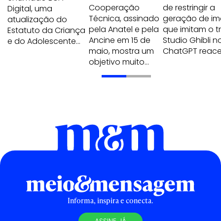
Cooperação
de restringir a
Digital, uma
Técnica, assinado
geração de i
atualização do
pela Anatel e pela
que imitam o t
Estatuto da Criança
Ancine em 15 de
Studio Ghibli n
e do Adolescente…
maio, mostra um
ChatGPT reac
objetivo muito…
Informa, inspira e conecta.