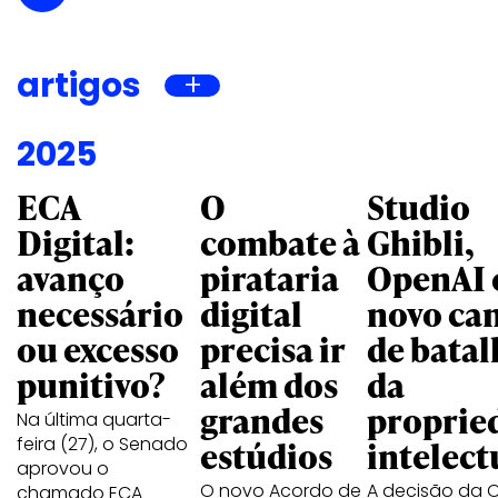
artigos
2025
ECA
O
Studio
Digital:
combate à
Ghibli,
avanço
pirataria
OpenAI 
necessário
digital
novo ca
ou excesso
precisa ir
de batal
punitivo?
além dos
da
grandes
proprie
Na última quarta-
feira (27), o Senado
estúdios
intelect
aprovou o
O novo Acordo de
A decisão da 
chamado ECA