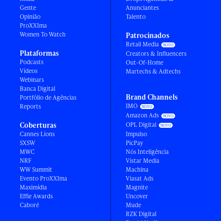
Gente
Anunciantes
Opinião
Talento
ProXXIma
Women To Watch
Patrocinados
Retail Media
Plataformas
Creators & Influencers
Podcasts
Out-Of-Home
Vídeos
Martechs & Adtechs
Webinars
Banca Digital
Brand Channels
Portfólio de Agências
IMO
Reports
Amazon Ads
Coberturas
OPL Digital
Cannes Lions
Impulso
SXSW
PicPay
MWC
Nós Inteligência
NRF
Vistar Media
WW Summit
Machina
Evento ProXXIma
Viasat Ads
Maximídia
Magnite
Effie Awards
Uncover
Caboré
Mude
RZK Digital