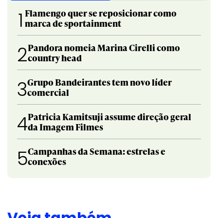
Flamengo quer se reposicionar como
1
marca de sportainment
Pandora nomeia Marina Cirelli como
2
country head
Grupo Bandeirantes tem novo líder
3
comercial
Patricia Kamitsuji assume direção geral
4
da Imagem Filmes
Campanhas da Semana: estrelas e
5
conexões