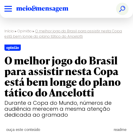
Início
▸
Opinião
▸
O melhor jogo do Brasil para assistir nesta Copa
está bem longe do plano tático do Ancelotti
opinião
O melhor jogo do Brasil
para assistir nesta Copa
está bem longe do plano
tático do Ancelotti
Durante a Copa do Mundo, números de
audiência merecem a mesma atenção
dedicada ao gramado
ouça este conteúdo
readme