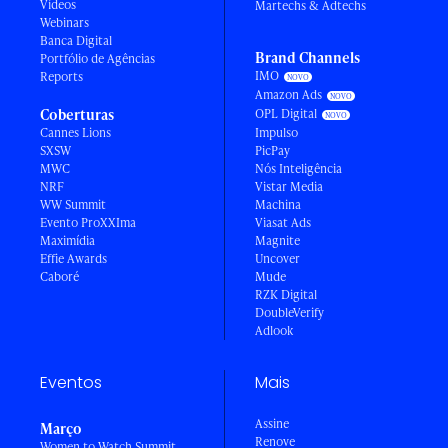
Vídeos
Martechs & Adtechs
Webinars
Banca Digital
Brand Channels
Portfólio de Agências
IMO
Reports
Amazon Ads
Coberturas
OPL Digital
Cannes Lions
Impulso
SXSW
PicPay
MWC
Nós Inteligência
NRF
Vistar Media
WW Summit
Machina
Evento ProXXIma
Viasat Ads
Maximídia
Magnite
Effie Awards
Uncover
Caboré
Mude
RZK Digital
DoubleVerify
Adlook
Eventos
Mais
Assine
Março
Renove
Women to Watch Summit