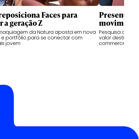
reposiciona Faces para
Presentes d
r a geração Z
movimentar
maquiagem da Natura aposta em nova
Pesquisa da RZK
 e portfólio para se conectar com
valor destinado
is jovem
commerce