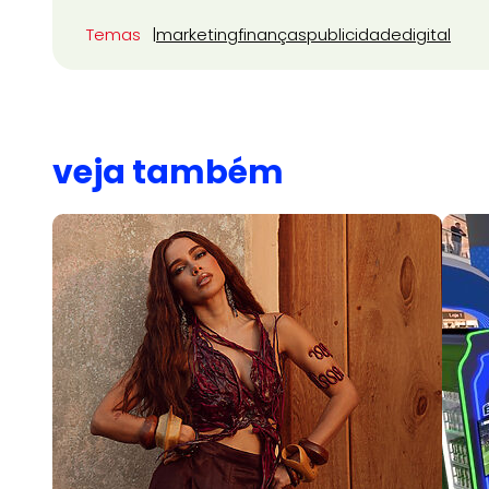
Temas
marketing
finanças
publicidade
digital
veja também