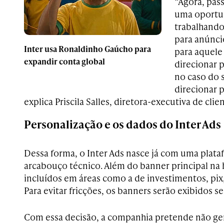
“Agora, pas
uma oportu
trabalhando
para anúnci
Inter usa Ronaldinho Gaúcho para
para aquele 
expandir conta global
direcionar 
no caso do 
direcionar 
explica Priscila Salles, diretora-executiva de clie
Personalização e os dados do Inter Ads
Dessa forma, o Inter Ads nasce já com uma plata
arcabouço técnico. Além do banner principal na
incluídos em áreas como a de investimentos, pix
Para evitar fricções, os banners serão exibidos s
Com essa decisão, a companhia pretende não ge