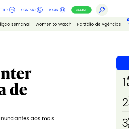
ETTER
CONTATO
LOGIN
ASSINE
I
dição semanal
Women to Watch
Portfólio de Agências
Inter
1
a de
2
anunciantes aos mais
3