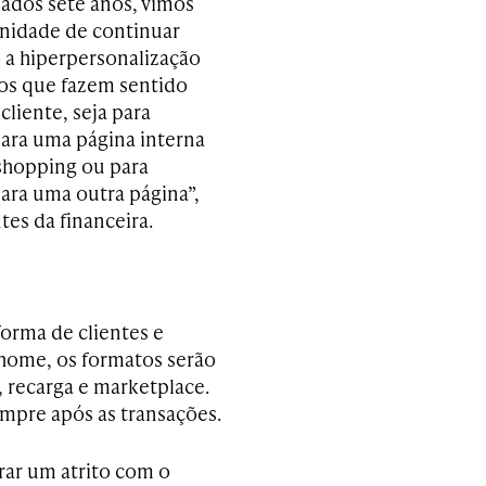
sados sete anos, vimos
nidade de continuar
 a hiperpersonalização
os que fazem sentido
cliente, seja para
para uma página interna
shopping ou para
para uma outra página”,
ntes da financeira.
forma de clientes e
 home, os formatos serão
, recarga e marketplace.
empre após as transações.
rar um atrito com o