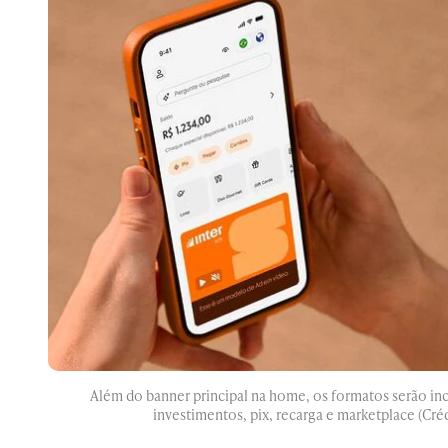
Além do banner principal na home, os formatos serão in
investimentos, pix, recarga e marketplace (Cré