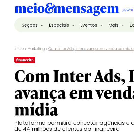
NEWSL
Seções
Especiais
Eventos
Mais
E
Início
▸
Marketing
▸
Com Inter Ads, Inter avança em venda de mídia
financeiro
Com Inter Ads, 
avança em vend
mídia
Plataforma permitirá conectar agências e 
de 44 milhões de clientes da financeira