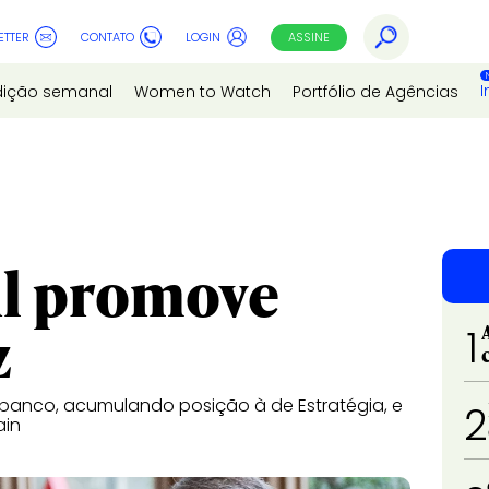
ETTER
CONTATO
LOGIN
ASSINE
I
dição semanal
Women to Watch
Portfólio de Agências
il promove
z
1
do banco, acumulando posição à de Estratégia, e
2
ain