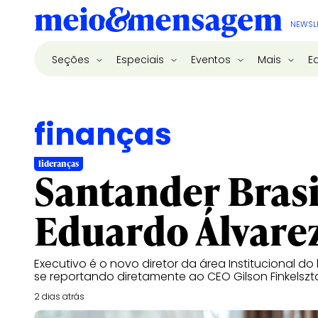
NEWSL
Seções
Especiais
Eventos
Mais
E
finanças
lideranças
Santander Bras
Eduardo Álvare
Executivo é o novo diretor da área Institucional 
se reportando diretamente ao CEO Gilson Finkelszt
2 dias atrás