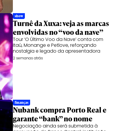
show
Turnê da Xuxa: veja as marcas
envolvidas no “voo da nave”
Tour ‘O Último Voo da Nave’ conta com
Itaú, Monange e Petlove, reforçando
nostalgia e legado da apresentadora
2 semanas atrás
finanças
Nubank compra Porto Real e
garante “bank” no nome
Negociação ainda será submetida à