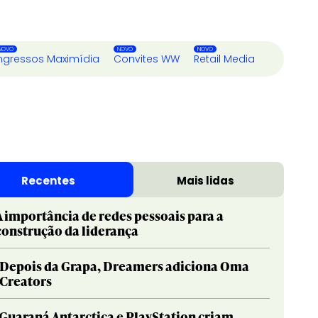
ngressos Maximídia
Convites WW
Retail Media
Recentes
Mais lidas
A importância de redes pessoais para a
construção da liderança
Depois da Grapa, Dreamers adiciona Oma
Creators
Guaraná Antarctica e PlayStation criam