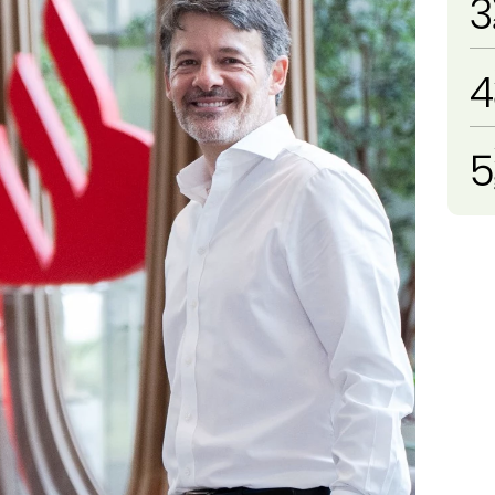
3
4
5