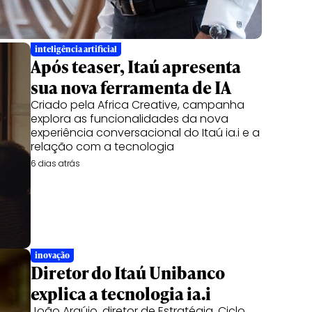
inteligência artificial
Após teaser, Itaú apresenta
sua nova ferramenta de IA
Criado pela Africa Creative, campanha
explora as funcionalidades da nova
experiência conversacional do Itaú ia.i e a
relação com a tecnologia
6 dias atrás
inovação
Diretor do Itaú Unibanco
explica a tecnologia ia.i
João Araújo, diretor de Estratégia, Ciclo