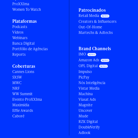
ProXXIma
Women To Watch
Patrocinados
Retail Media
Plataformas
Creators & Influencers
Podcasts
Out-Of-Home
Vídeos
Martechs & Adtechs
Webinars
Banca Digital
Brand Channels
Portfólio de Agências
IMO
Reports
Amazon Ads
Coberturas
OPL Digital
Cannes Lions
Impulso
SXSW
PicPay
MWC
Nós Inteligência
NRF
Vistar Media
WW Summit
Machina
Evento ProXXIma
Viasat Ads
Maximídia
Magnite
Effie Awards
Uncover
Caboré
Mude
RZK Digital
DoubleVerify
Adlook