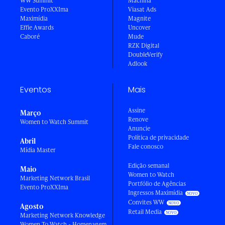
WW Summit
Machina
Evento ProXXIma
Viasat Ads
Maximídia
Magnite
Effie Awards
Uncover
Caboré
Mude
RZK Digital
DoubleVerify
Adlook
Eventos
Mais
Assine
Março
Renove
Women to Watch Summit
Anuncie
Política de privacidade
Abril
Fale conosco
Mídia Master
Edição semanal
Maio
Women to Watch
Marketing Network Brasil
Portfólio de Agências
Evento ProXXIma
Ingressos Maximídia
Convites WW
Agosto
Retail Media
Marketing Network Knowledge
Women To Watch - Homenagem