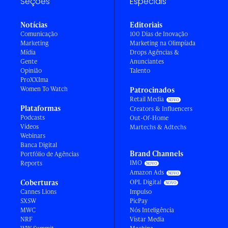
Seções
Especiais
Notícias
Editoriais
Comunicação
100 Dias de Inovação
Marketing
Marketing na Olimpíada
Mídia
Drops Agências &
Gente
Anunciantes
Opinião
Talento
ProXXIma
Women To Watch
Patrocinados
Retail Media
Plataformas
Creators & Influencers
Podcasts
Out-Of-Home
Vídeos
Martechs & Adtechs
Webinars
Banca Digital
Brand Channels
Portfólio de Agências
IMO
Reports
Amazon Ads
Coberturas
OPL Digital
Cannes Lions
Impulso
SXSW
PicPay
MWC
Nós Inteligência
NRF
Vistar Media