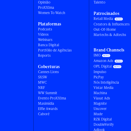
Opinião
Talento
ProXXIma
Women To Watch
Patrocinados
Retail Media
Plataformas
Creators & Influencers
Podcasts
Out-Of-Home
Vídeos
Martechs & Adtechs
Webinars
Banca Digital
Brand Channels
Portfólio de Agências
IMO
Reports
Amazon Ads
Coberturas
OPL Digital
Cannes Lions
Impulso
SXSW
PicPay
MWC
Nós Inteligência
NRF
Vistar Media
WW Summit
Machina
Evento ProXXIma
Viasat Ads
Maximídia
Magnite
Effie Awards
Uncover
Caboré
Mude
RZK Digital
DoubleVerify
Adlook