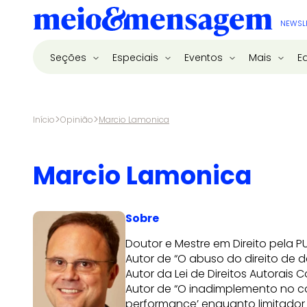
NEWSL
Seções
Especiais
Eventos
Mais
E
>
>
Início
Opinião
Marcio Lamonica
Marcio Lamonica
Sobre
Doutor e Mestre em Direito pela
Autor de “O abuso do direito de de
Autor da Lei de Direitos Autorai
Autor de “O inadimplemento no c
performance’ enquanto limitador d