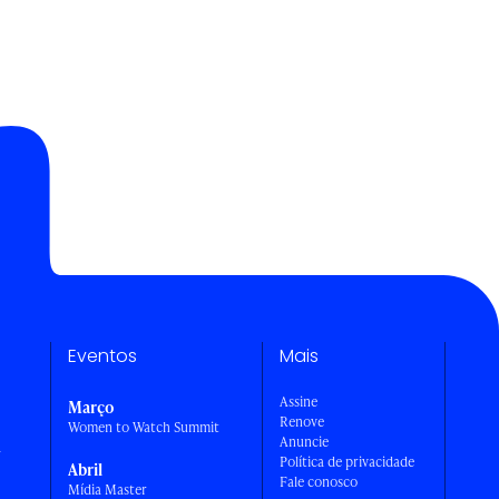
Eventos
Mais
Assine
Março
Renove
Women to Watch Summit
Anuncie
a
Política de privacidade
Abril
Fale conosco
Mídia Master