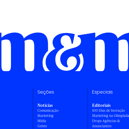
Seções
Especiais
Notícias
Editoriais
Comunicação
100 Dias de Inovação
Marketing
Marketing na Olimpíad
Mídia
Drops Agências &
Gente
Anunciantes