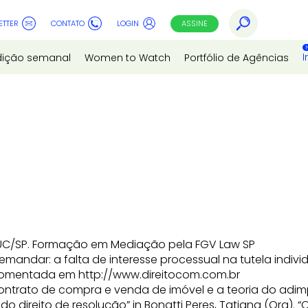
ETTER
CONTATO
LOGIN
ASSINE
I
dição semanal
Women to Watch
Portfólio de Agências
 PUC/SP. Formação em Mediação pela FGV Law SP
mandar: a falta de interesse processual na tutela individu
s Comentada em http://www.direitocom.com.br
ontrato de compra e venda de imóvel e a teoria do adim
o direito de resolução” in Bonatti Peres, Tatiana (Org).