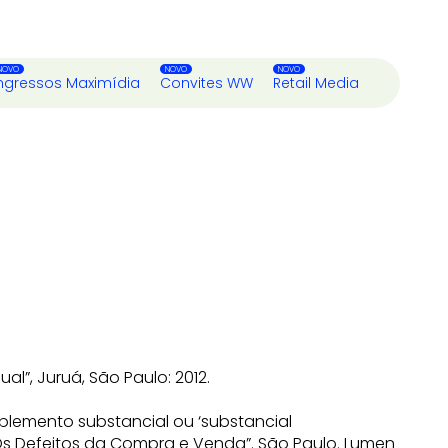
ngressos Maximídia
Convites WW
Retail Media
al”, Juruá, São Paulo: 2012.
plemento substancial ou ‘substancial
 “Os Defeitos da Compra e Venda”. São Paulo. Lumen