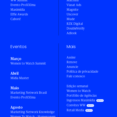
WW Summit
Machina
Evento ProXXIma
Viasat Ads
Maximídia
Magnite
Effie Awards
Uncover
Caboré
Mude
RZK Digital
DoubleVerify
Adlook
Eventos
Mais
Assine
Março
Renove
Women to Watch Summit
Anuncie
Política de privacidade
Abril
Fale conosco
Mídia Master
Edição semanal
Maio
Women to Watch
Marketing Network Brasil
Portfólio de Agências
Evento ProXXIma
Ingressos Maximídia
Convites WW
Agosto
Retail Media
Marketing Network Knowledge
Women To Watch - Homenagem