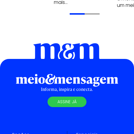
mais…
um me
Informa, inspira e conecta.
ASSINE JÁ