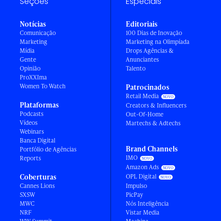
Seções
Especiais
Notícias
Editoriais
Comunicação
100 Dias de Inovação
Marketing
Marketing na Olimpíada
Mídia
Drops Agências &
Gente
Anunciantes
Opinião
Talento
ProXXIma
Women To Watch
Patrocinados
Retail Media
Plataformas
Creators & Influencers
Podcasts
Out-Of-Home
Vídeos
Martechs & Adtechs
Webinars
Banca Digital
Brand Channels
Portfólio de Agências
IMO
Reports
Amazon Ads
Coberturas
OPL Digital
Cannes Lions
Impulso
SXSW
PicPay
MWC
Nós Inteligência
NRF
Vistar Media