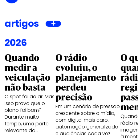
artigos
2026
Quando
O rádio
O q
medir a
evoluiu, o
qua
veiculação
planejamento
rád
não basta
perdeu
reg
precisão
pass
O spot foi ao ar. Mas
isso prova que o
men
Em um cenário de pressão
plano foi bom?
crescente sobre o mídia,
Quand
Durante muito
com digital mais caro,
rádio r
tempo, uma parte
automação generalizada
image
relevante da…
e audiências cada vez
à ment