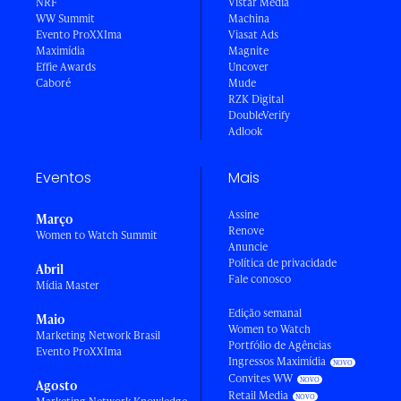
NRF
Vistar Media
WW Summit
Machina
Evento ProXXIma
Viasat Ads
Maximídia
Magnite
Effie Awards
Uncover
Caboré
Mude
RZK Digital
DoubleVerify
Adlook
Eventos
Mais
Assine
Março
Renove
Women to Watch Summit
Anuncie
Política de privacidade
Abril
Fale conosco
Mídia Master
Edição semanal
Maio
Women to Watch
Marketing Network Brasil
Portfólio de Agências
Evento ProXXIma
Ingressos Maximídia
Convites WW
Agosto
Retail Media