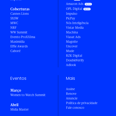
Amazon Ads
Coberturas
OPL Digital
Cannes Lions
Impulso
SXSW
PicPay
MWC
Nós Inteligência
NRF
Vistar Media
WW Summit
Machina
Evento ProXXIma
Viasat Ads
Maximídia
Magnite
Effie Awards
Uncover
Caboré
Mude
RZK Digital
DoubleVerify
Adlook
Eventos
Mais
Assine
Março
Renove
Women to Watch Summit
Anuncie
Política de privacidade
Abril
Fale conosco
Mídia Master