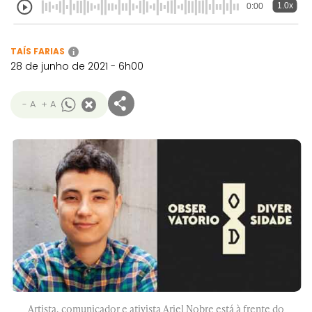
1.0x
0:00
TAÍS FARIAS
i
28 de junho de 2021 - 6h00
- A
+ A
Artista, comunicador e ativista Ariel Nobre está à frente do