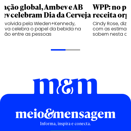
 ação global, Ambev e AB
WPP: no pr
bev celebram Dia da Cerveja
receita org
envolvida pela Wieden+Kennedy,
Cindy Rose, diz 
iativa celebra o papel da bebida na
com as estimati
exão entre as pessoas
sobem nesta qui
Informa, inspira e conecta.