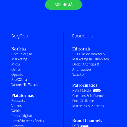
ASSINE JÁ
Seções
Especiais
Notícias
Editoriais
Comunicação
100 Dias de Inovação
Marketing
Marketing na Olimpíada
Mídia
Drops Agências &
Gente
Anunciantes
Opinião
Talento
ProXXIma
Women To Watch
Patrocinados
Retail Media
Plataformas
Creators & Influencers
Podcasts
Out-Of-Home
Vídeos
Martechs & Adtechs
Webinars
Banca Digital
Brand Channels
Portfólio de Agências
IMO
Reports