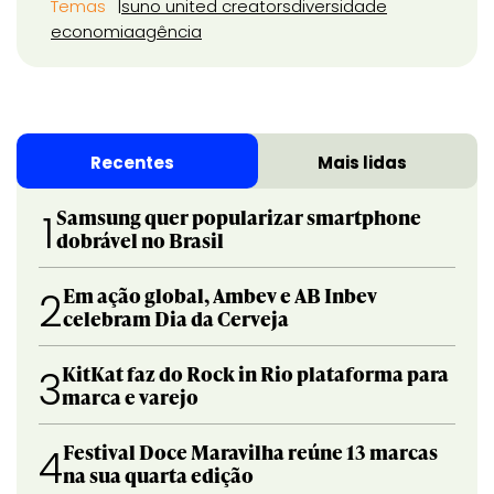
Temas
suno united creators
diversidade
economia
agência
Recentes
Mais lidas
Samsung quer popularizar smartphone
1
dobrável no Brasil
Em ação global, Ambev e AB Inbev
2
celebram Dia da Cerveja
KitKat faz do Rock in Rio plataforma para
3
marca e varejo
Festival Doce Maravilha reúne 13 marcas
4
na sua quarta edição