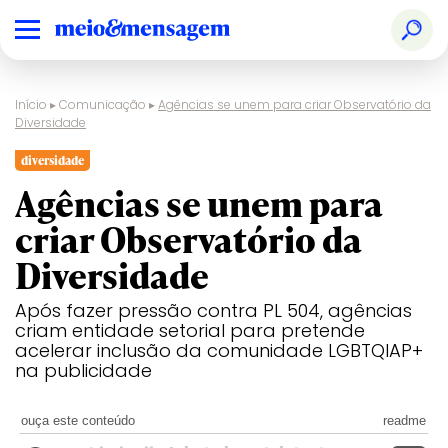
Início
▸
Comunicação
▸
Agências se unem para criar Observatório da
Diversidade
diversidade
Agências se unem para
criar Observatório da
Diversidade
Após fazer pressão contra PL 504, agências
criam entidade setorial para pretende
acelerar inclusão da comunidade LGBTQIAP+
na publicidade
ouça este conteúdo
readme