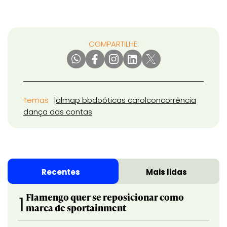
COMPARTILHE:
Temas
almap bbdo
óticas carol
concorrência
dança das contas
Recentes
Mais lidas
Flamengo quer se reposicionar como
1
marca de sportainment