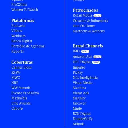
ProXXIma
Women To Watch
Patrocinados
Retail Media
Plataformas
Creators & Influencers
Podcasts
Out-Of-Home
Vídeos
Martechs & Adtechs
Webinars
Banca Digital
Brand Channels
Portfólio de Agências
IMO
Reports
Amazon Ads
Coberturas
OPL Digital
Cannes Lions
Impulso
SXSW
PicPay
MWC
Nós Inteligência
NRF
Vistar Media
WW Summit
Machina
Evento ProXXIma
Viasat Ads
Maximídia
Magnite
Effie Awards
Uncover
Caboré
Mude
RZK Digital
DoubleVerify
Adlook