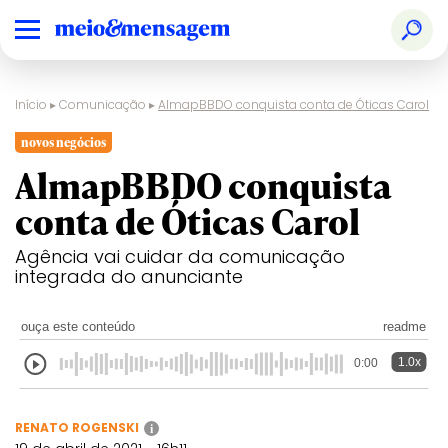
Início
▸
Comunicação
▸
AlmapBBDO conquista conta de Óticas Carol
novos negócios
AlmapBBDO conquista
conta de Óticas Carol
Agência vai cuidar da comunicação
integrada do anunciante
ouça este conteúdo
readme
1.0x
0:00
RENATO ROGENSKI
i