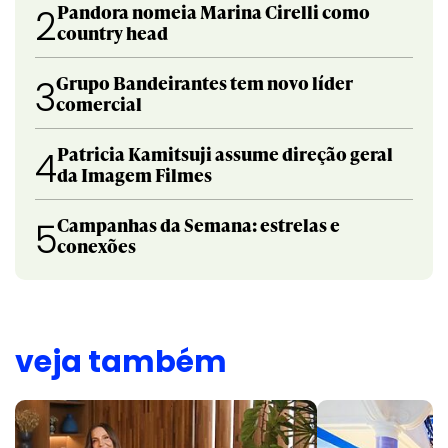
Pandora nomeia Marina Cirelli como
2
country head
Grupo Bandeirantes tem novo líder
3
comercial
Patricia Kamitsuji assume direção geral
4
da Imagem Filmes
Campanhas da Semana: estrelas e
5
conexões
veja também