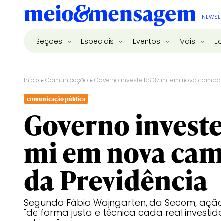
NEWSL
Seções
Especiais
Eventos
Mais
E
Início
▸
Comunicação
▸
Governo investe R$ 37 mi em nova campa
comunicação pública
Governo investe
mi em nova ca
da Previdência
Segundo Fábio Wajngarten, da Secom, ação
"de forma justa e técnica cada real investi