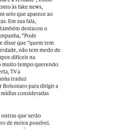
nto às fake news,
um selo que aparece ao
ças. Em sua fala,
 também destacou o
ampanha, “Pode
 e disse que “quem tem
verdade, não tem medo de
pos difíceis na
sto muito tempo querendo
rta, ​TV a
panha traduz
 Bolsonaro para dirigir a
 mídias consideradas
 outras que serão
o de meios possível.