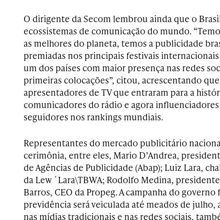
O dirigente da Secom lembrou ainda que o Bras
ecossistemas de comunicação do mundo. “Temos
as melhores do planeta, temos a publicidade bras
premiadas nos principais festivais internaciona
um dos países com maior presença nas redes soc
primeiras colocações”, citou, acrescentando que
apresentadores de TV que entraram para a histór
comunicadores do rádio e agora influenciadores 
seguidores nos rankings mundiais.
Representantes do mercado publicitário naciona
cerimônia, entre eles, Mario D’Andrea, president
de Agências de Publicidade (Abap); Luiz Lara, ch
da Lew´Lara\TBWA; Rodolfo Medina, presidente d
Barros, CEO da Propeg. A campanha do governo f
previdência será veiculada até meados de julho, 
nas mídias tradicionais e nas redes sociais, tamb