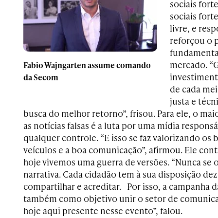
sociais fort
sociais for
livre, e res
reforçou o 
fundamental
mercado. “G
Fabio Wajngarten assume comando
investiment
da Secom
de cada mei
justa e técn
busca do melhor retorno”, frisou. Para ele, o mai
as notícias falsas é a luta por uma mídia responsá
qualquer controle. “E isso se faz valorizando os
veículos e a boa comunicação”, afirmou. Ele co
hoje vivemos uma guerra de versões. “Nunca se o
narrativa. Cada cidadão tem à sua disposição dez
compartilhar e acreditar. Por isso, a campanha 
também como objetivo unir o setor de comunica
hoje aqui presente nesse evento”, falou.