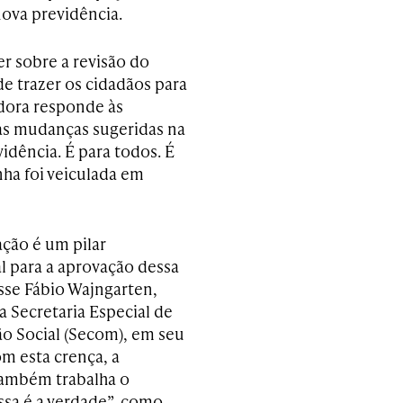
ova previdência.
er sobre a revisão do
e trazer os cidadãos para
dora responde às
as mudanças sugeridas na
vidência. É para todos. É
nha foi veiculada em
ção é um pilar
 para a aprovação dessa
isse Fábio Wajngarten,
a Secretaria Especial de
 Social (Secom), em seu
om esta crença, a
ambém trabalha o
ssa é a verdade”, como