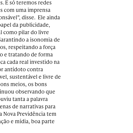
es. E só teremos redes
tes com uma imprensa
ponsável”, disse. Ele ainda
papel da publicidade,
 como pilar do livre
arantindo a isonomia de
os, respeitando a força
o e tratando de forma
ica cada real investido na
or antídoto contra
vel, sustentável e livre de
 bons meios, os bons
ntinuou observando que
uviu tanta a palavra
enas de narrativas para
da Nova Previdência tem
ção e mídia, boa parte