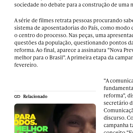
sociedade no debate para a construção de uma n
A série de filmes retrata pessoas procurando sab
sistema de aposentadorias do País, como modo d
o centro do processo. Nas peças, uma apresenta
questões da população, questionando pontos d
reforma. Ao final, aparece a assinatura “Nova Pre
melhor para o Brasil”. A primeira etapa da campa
fevereiro.
“A comunica
fundamental
reforma”, d
Relacionado
secretário d
Comunicação
discurso. C
campanha t
conceito “E