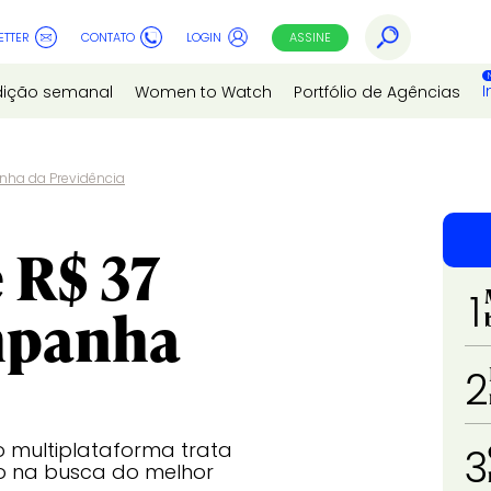
ETTER
CONTATO
LOGIN
ASSINE
I
dição semanal
Women to Watch
Portfólio de Agências
nha da Previdência
 R$ 37
1
mpanha
2
 multiplataforma trata
3
do na busca do melhor