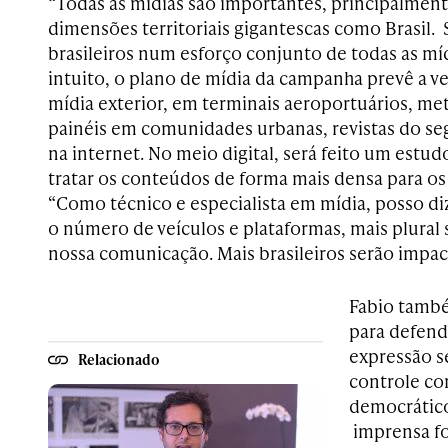
“Todas as mídias são importantes, principalmen
dimensões territoriais gigantescas como Brasil.
brasileiros num esforço conjunto de todas as mí
intuito, o plano de mídia da campanha prevê a ve
mídia exterior, em terminais aeroportuários, met
painéis em comunidades urbanas, revistas do se
na internet. No meio digital, será feito um est
tratar os conteúdos de forma mais densa para os 
“Como técnico e especialista em mídia, posso di
o número de veículos e plataformas, mais plural
nossa comunicação. Mais brasileiros serão impac
Fabio també
para defend
expressão s
Relacionado
controle c
democrátic
imprensa fo