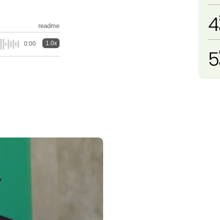
4
readme
1.0x
0:00
5