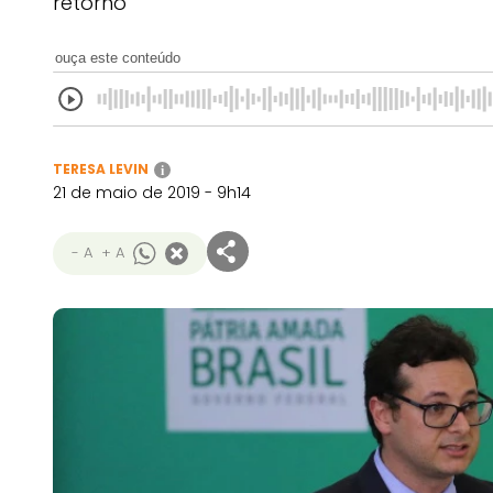
retorno"
ouça este conteúdo
TERESA LEVIN
i
21 de maio de 2019 - 9h14
- A
+ A