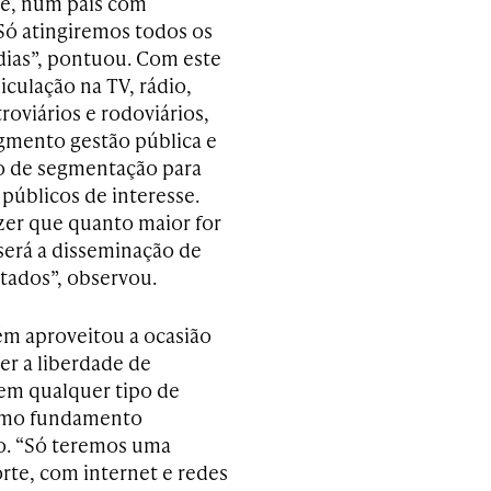
te, num país com
 Só atingiremos todos os
dias”, pontuou. Com este
iculação na TV, rádio,
roviários e rodoviários,
gmento gestão pública e
udo de segmentação para
públicos de interesse.
zer que quanto maior for
 será a disseminação de
tados”, observou.
m aproveitou a ocasião
er a liberdade de
em qualquer tipo de
omo fundamento
o. “Só teremos uma
rte, com internet e redes