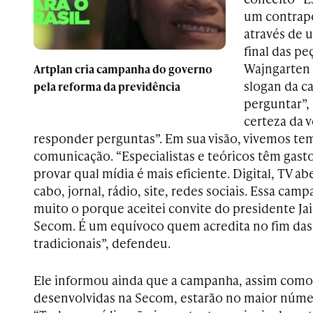
um contrapo
através de 
final das pe
Wajngarten
Artplan cria campanha do governo
slogan da c
pela reforma da previdência
perguntar”,
certeza da 
responder perguntas”. Em sua visão, vivemos tem
comunicação. “Especialistas e teóricos têm ga
provar qual mídia é mais eficiente. Digital, TV abe
cabo, jornal, rádio, site, redes sociais. Essa cam
muito o porque aceitei convite do presidente Jair
Secom. É um equívoco quem acredita no fim das
tradicionais”, defendeu.
Ele informou ainda que a campanha, assim como
desenvolvidas na Secom, estarão no maior númer