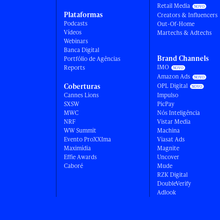
Retail Media
Plataformas
Creators & Influencers
Podcasts
Out-Of-Home
Vídeos
Martechs & Adtechs
Webinars
Banca Digital
Brand Channels
Portfólio de Agências
IMO
Reports
Amazon Ads
Coberturas
OPL Digital
Cannes Lions
Impulso
SXSW
PicPay
MWC
Nós Inteligência
NRF
Vistar Media
WW Summit
Machina
Evento ProXXIma
Viasat Ads
Maximídia
Magnite
Effie Awards
Uncover
Caboré
Mude
RZK Digital
DoubleVerify
Adlook