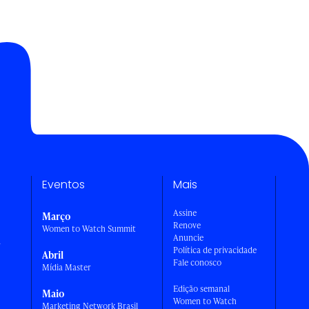
Eventos
Mais
Assine
Março
Renove
Women to Watch Summit
Anuncie
a
Política de privacidade
Abril
Fale conosco
Mídia Master
Edição semanal
Maio
Women to Watch
Marketing Network Brasil