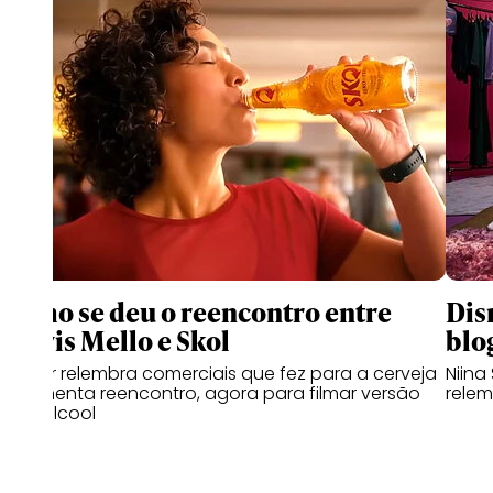
Como se deu o reencontro entre
Dis
Clóvis Mello e Skol
blo
Diretor relembra comerciais que fez para a cerveja
Niina
e comenta reencontro, agora para filmar versão
relem
zero álcool