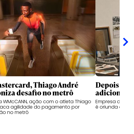
stercard, Thiago André
Depois da 
niza desafio no metrô
adiciona O
la WMcCANN, ação com o atleta Thiago
Empresa de gest
taca agilidade do pagamento por
é oriunda da Gr
ão no metrô