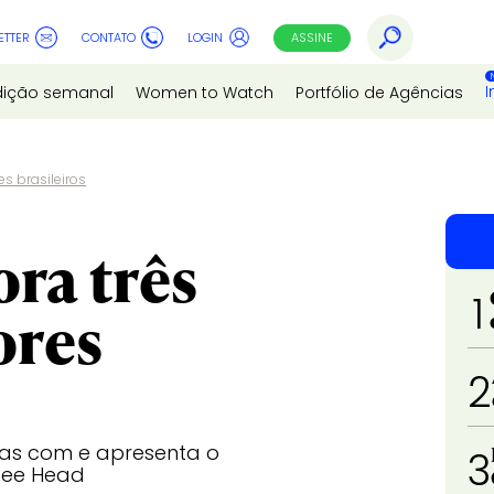
ETTER
CONTATO
LOGIN
ASSINE
I
dição semanal
Women to Watch
Portfólio de Agências
 brasileiros
ra três
1
ores
2
as com e apresenta o
3
pee Head