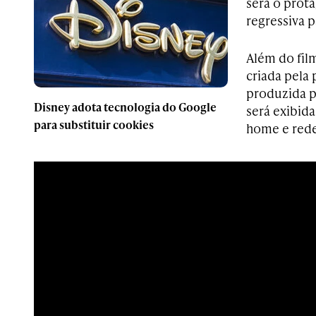
será o prot
regressiva 
Além do fil
criada pela
produzida p
Disney adota tecnologia do Google
será exibida
para substituir cookies
home e rede