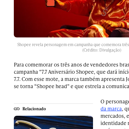
Shopee revela personagem em campanha que comemora três a
(Crédito: Divulgação)
Para comemorar os três anos de vendedores brasi
campanha “7.7 Aniversário Shopee, que dará início
7.7. Com esse mote, a marca também apresenta 
se torna “Shopee head” e que estrela a comunic
O persona
da marca
, q
Relacionado
mercados, e
identidade 