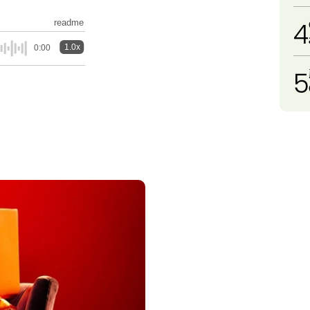
4
readme
1.0x
0:00
5