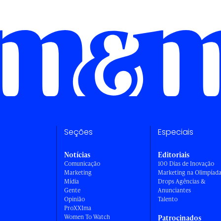
Seções
Especiais
Notícias
Editoriais
Comunicação
100 Dias de Inovação
Marketing
Marketing na Olimpíad
Mídia
Drops Agências &
Gente
Anunciantes
Opinião
Talento
ProXXIma
Women To Watch
Patrocinados