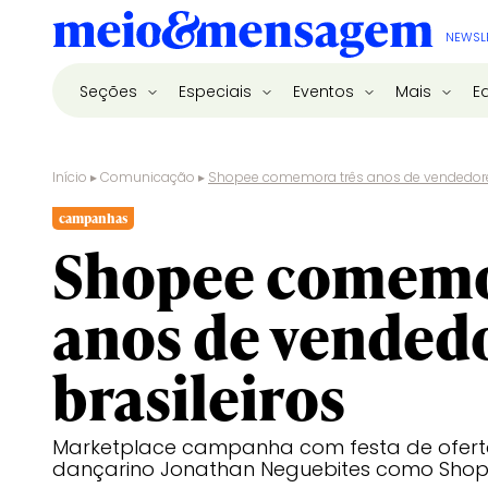
NEWSL
Seções
Especiais
Eventos
Mais
E
Início
▸
Comunicação
▸
Shopee comemora três anos de vendedores
campanhas
Shopee comemo
anos de vended
brasileiros
Marketplace campanha com festa de ofert
dançarino Jonathan Neguebites como Sho