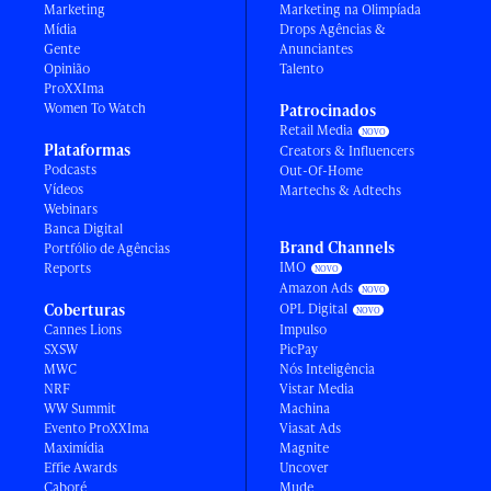
Marketing
Marketing na Olimpíada
Mídia
Drops Agências &
Gente
Anunciantes
Opinião
Talento
ProXXIma
Women To Watch
Patrocinados
Retail Media
Plataformas
Creators & Influencers
Podcasts
Out-Of-Home
Vídeos
Martechs & Adtechs
Webinars
Banca Digital
Brand Channels
Portfólio de Agências
IMO
Reports
Amazon Ads
Coberturas
OPL Digital
Cannes Lions
Impulso
SXSW
PicPay
MWC
Nós Inteligência
NRF
Vistar Media
WW Summit
Machina
Evento ProXXIma
Viasat Ads
Maximídia
Magnite
Effie Awards
Uncover
Caboré
Mude