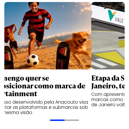
amengo quer se
Etapa da SL
posicionar como marca de
Janeiro, te
ortainment
Com apresentaçã
marcas como Hei
cesso desenvolvido pela Anacouto visa
de Janeiro volta
ectar as plataformas e submarcas sob
 mesma visão