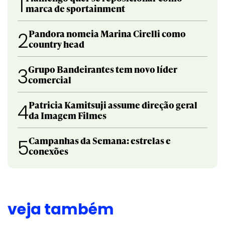
1
marca de sportainment
Pandora nomeia Marina Cirelli como
2
country head
Grupo Bandeirantes tem novo líder
3
comercial
Patricia Kamitsuji assume direção geral
4
da Imagem Filmes
Campanhas da Semana: estrelas e
5
conexões
veja também