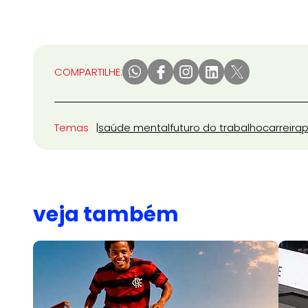
COMPARTILHE:
Temas
saúde mental
futuro do trabalho
carreira
p
veja também