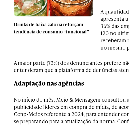
A quantidad
apresenta um
Drinks de baixa caloria reforçam
36% das em
tendência de consumo “funcional”
120 no últi
receberam 
no mesmo p
A maior parte (73%) dos denunciantes prefere não
entenderam que a plataforma de denúncias atend
Adaptação nas agências
No início do mês, Meio & Mensagem consultou a
publicidade líderes em compra de mídia, de aco
Cenp-Meios referente a 2024, para entender co
se preparando para a atualização da norma. Conf