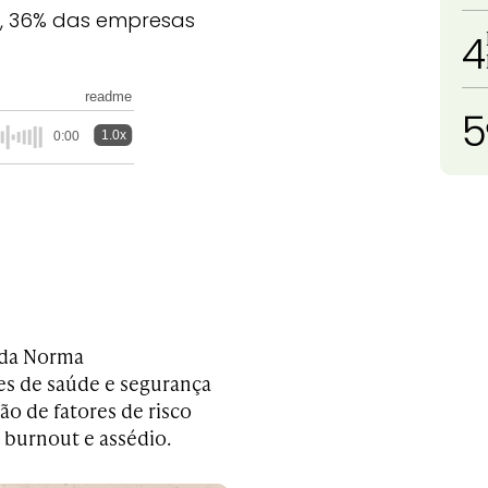
l", 36% das empresas
4
readme
5
1.0x
0:00
 da Norma
es de saúde e segurança
ão de fatores de risco
, burnout e assédio.