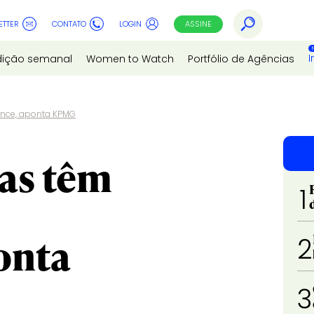
ETTER
CONTATO
LOGIN
ASSINE
I
dição semanal
Women to Watch
Portfólio de Agências
nce, aponta KPMG
as têm
1
onta
2
3