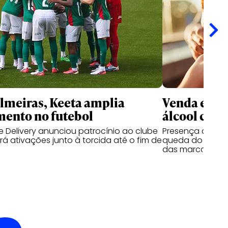
meiras, Keeta amplia
Venda e co
mento no futebol
álcool cres
 Delivery anunciou patrocínio ao clube
Presença de beb
á ativações junto à torcida até o fim de
queda do segmen
das marcas