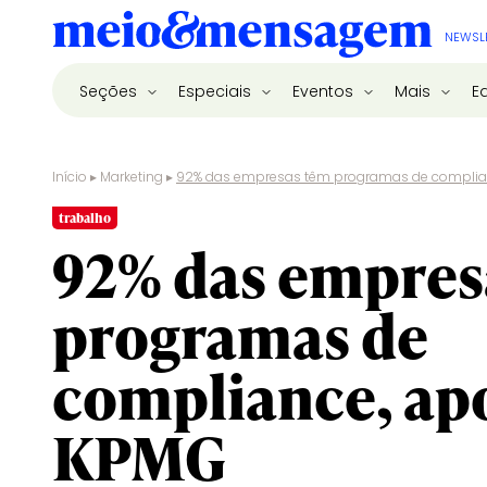
NEWSL
Seções
Especiais
Eventos
Mais
E
Início
▸
Marketing
▸
92% das empresas têm programas de complia
trabalho
92% das empres
programas de
compliance, ap
KPMG