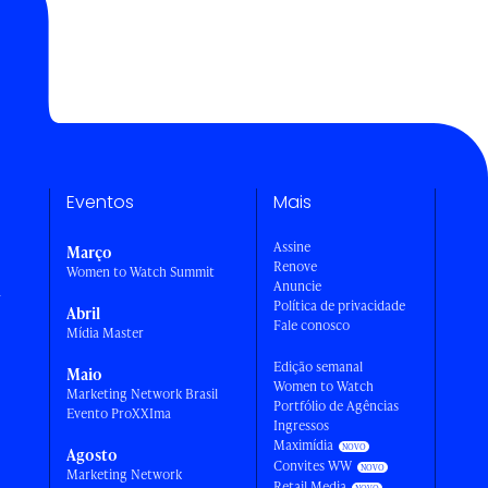
Eventos
Mais
Assine
Março
Renove
Women to Watch Summit
Anuncie
a
Política de privacidade
Abril
Fale conosco
Mídia Master
Edição semanal
Maio
Women to Watch
Marketing Network Brasil
Portfólio de Agências
Evento ProXXIma
Ingressos
Maximídia
Agosto
Convites WW
Marketing Network
Retail Media