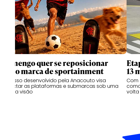
Flamengo quer se reposicionar
Eta
como marca de sportainment
13 
Processo desenvolvido pela Anacouto visa
Com 
conectar as plataformas e submarcas sob uma
como 
mesma visão
volta