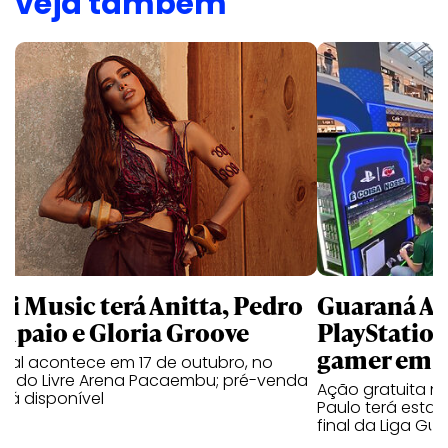
veja também
li Music terá Anitta, Pedro
Guaraná An
mpaio e Gloria Groove
PlayStatio
gamer em 
ival acontece em 17 de outubro, no
cado Livre Arena Pacaembu; pré-venda
Ação gratuita n
stá disponível
Paulo terá estaç
final da Liga Gu