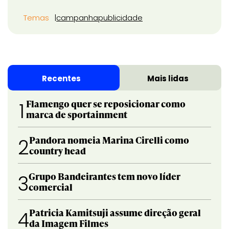
Temas
campanha
publicidade
Recentes
Mais lidas
Flamengo quer se reposicionar como
1
marca de sportainment
Pandora nomeia Marina Cirelli como
2
country head
Grupo Bandeirantes tem novo líder
3
comercial
Patricia Kamitsuji assume direção geral
4
da Imagem Filmes