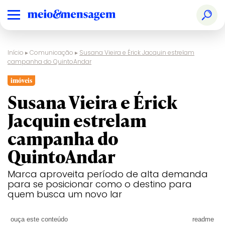
Início
▸
Comunicação
▸
Susana Vieira e Érick Jacquin estrelam
campanha do QuintoAndar
imóveis
Susana Vieira e Érick
Jacquin estrelam
campanha do
QuintoAndar
Marca aproveita período de alta demanda
para se posicionar como o destino para
quem busca um novo lar
ouça este conteúdo
readme