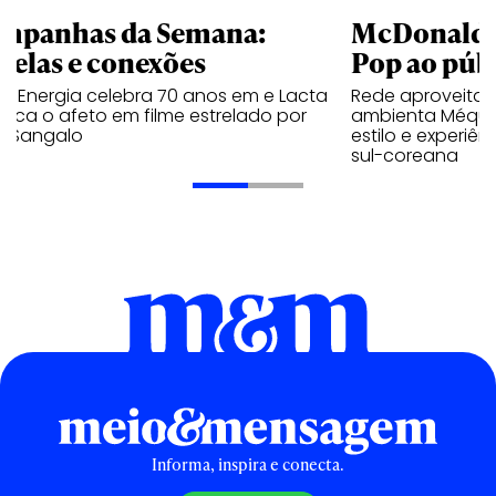
mpanhas da Semana:
McDonald’s 
trelas e conexões
Pop ao públ
a Energia celebra 70 anos em e Lacta
Rede aproveita
aca o afeto em filme estrelado por
ambienta Méqui 
te Sangalo
estilo e experiên
sul-coreana
Informa, inspira e conecta.