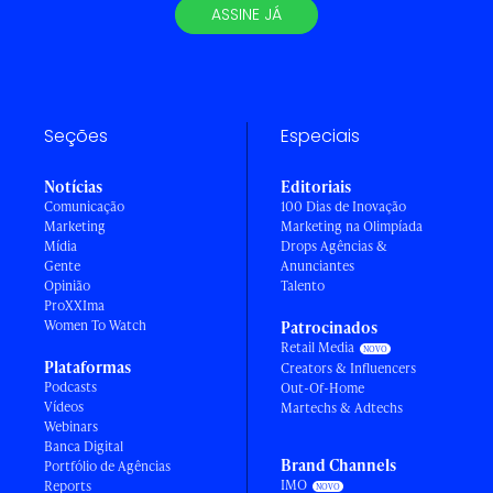
ASSINE JÁ
Seções
Especiais
Notícias
Editoriais
Comunicação
100 Dias de Inovação
Marketing
Marketing na Olimpíada
Mídia
Drops Agências &
Gente
Anunciantes
Opinião
Talento
ProXXIma
Women To Watch
Patrocinados
Retail Media
Plataformas
Creators & Influencers
Podcasts
Out-Of-Home
Vídeos
Martechs & Adtechs
Webinars
Banca Digital
Brand Channels
Portfólio de Agências
IMO
Reports