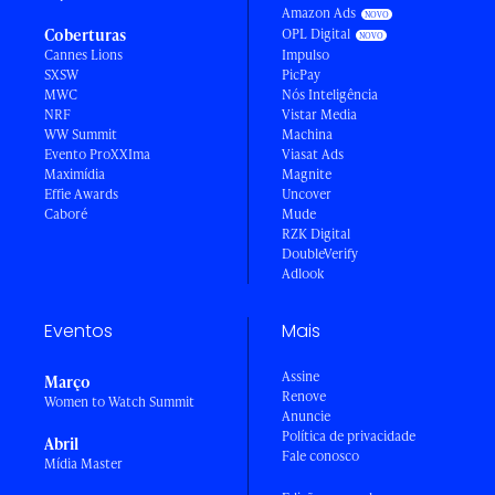
Amazon Ads
Coberturas
OPL Digital
Cannes Lions
Impulso
SXSW
PicPay
MWC
Nós Inteligência
NRF
Vistar Media
WW Summit
Machina
Evento ProXXIma
Viasat Ads
Maximídia
Magnite
Effie Awards
Uncover
Caboré
Mude
RZK Digital
DoubleVerify
Adlook
Eventos
Mais
Assine
Março
Renove
Women to Watch Summit
Anuncie
Política de privacidade
Abril
Fale conosco
Mídia Master