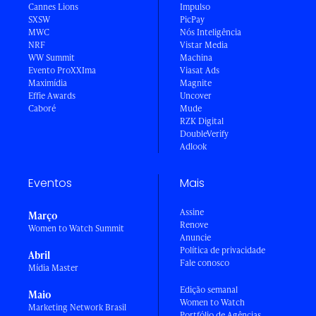
Cannes Lions
Impulso
SXSW
PicPay
MWC
Nós Inteligência
NRF
Vistar Media
WW Summit
Machina
Evento ProXXIma
Viasat Ads
Maximídia
Magnite
Effie Awards
Uncover
Caboré
Mude
RZK Digital
DoubleVerify
Adlook
Eventos
Mais
Assine
Março
Renove
Women to Watch Summit
Anuncie
Política de privacidade
Abril
Fale conosco
Mídia Master
Edição semanal
Maio
Women to Watch
Marketing Network Brasil
Portfólio de Agências