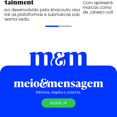
ortainment
Com apresentaçã
marcas como Hei
cesso desenvolvido pela Anacouto visa
de Janeiro volta
ectar as plataformas e submarcas sob
 mesma visão
Informa, inspira e conecta.
ASSINE JÁ