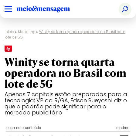
Início
▸
Marketing
▸
Winity se torna quarta operadora no Brasil com
lote de 5G
5g
Winity se torna quarta
operadora no Brasil com
lote de 5G
Apenas 7 capitais estão preparadas para a
tecnologia; VP da R/GA, Edson Sueyoshi, diz o
que o padrão pode significar para o
mercado publicitário
ouça este conteúdo
readme