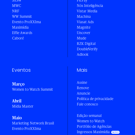
SXSW
PicPay
MWC
Nós Inteligência
NRF
Vistar Media
WW Summit
Machina
Evento ProXXIma
Viasat Ads
Maximídia
Magnite
Effie Awards
Uncover
Caboré
Mude
RZK Digital
DoubleVerify
Adlook
Eventos
Mais
Assine
Março
Renove
Women to Watch Summit
Anuncie
Política de privacidade
Abril
Fale conosco
Mídia Master
Edição semanal
Maio
Women to Watch
Marketing Network Brasil
Portfólio de Agências
Evento ProXXIma
Ingressos Maximídia