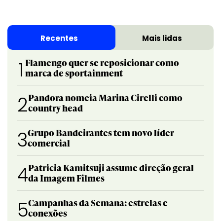
Recentes
Mais lidas
Flamengo quer se reposicionar como
1
marca de sportainment
Pandora nomeia Marina Cirelli como
2
country head
Grupo Bandeirantes tem novo líder
3
comercial
Patricia Kamitsuji assume direção geral
4
da Imagem Filmes
Campanhas da Semana: estrelas e
5
conexões