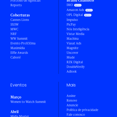
Brand Channels
Portfólio de Agências
IMO
Reports
Amazon Ads
Coberturas
OPL Digital
Cannes Lions
Impulso
SXSW
PicPay
MWC
Nós Inteligência
NRF
Vistar Media
WW Summit
Machina
Evento ProXXIma
Viasat Ads
Maximídia
Magnite
Effie Awards
Uncover
Caboré
Mude
RZK Digital
DoubleVerify
Adlook
Eventos
Mais
Assine
Março
Renove
Women to Watch Summit
Anuncie
Política de privacidade
Abril
Fale conosco
Mídia Master