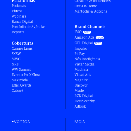
Plataformas
Creators & Influencers
Podcasts
Out-Of-Home
Vídeos
Martechs & Adtechs
Webinars
Banca Digital
Brand Channels
Portfólio de Agências
IMO
Reports
Amazon Ads
Coberturas
OPL Digital
Cannes Lions
Impulso
SXSW
PicPay
MWC
Nós Inteligência
NRF
Vistar Media
WW Summit
Machina
Evento ProXXIma
Viasat Ads
Maximídia
Magnite
Effie Awards
Uncover
Caboré
Mude
RZK Digital
DoubleVerify
Adlook
Eventos
Mais