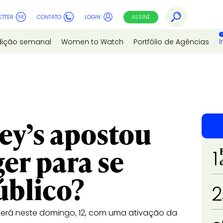
ETTER
CONTATO
LOGIN
ASSINE
I
dição semanal
Women to Watch
Portfólio de Agências
ey’s apostou
er para se
1
úblico?
2
erá neste domingo, 12, com uma ativação da