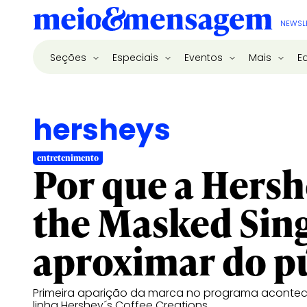
NEWSL
Seções
Especiais
Eventos
Mais
E
hersheys
entretenimento
Por que a Hersh
the Masked Sing
aproximar do p
Primeira aparição da marca no programa acontec
linha Hershey´s Coffee Creations