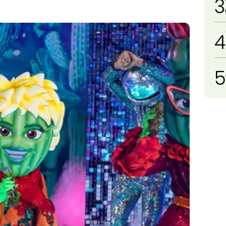
3
4
5