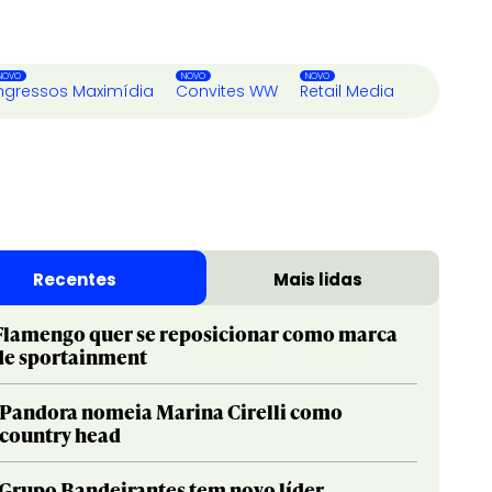
ngressos Maximídia
Convites WW
Retail Media
Recentes
Mais lidas
Flamengo quer se reposicionar como marca
de sportainment
Pandora nomeia Marina Cirelli como
country head
Grupo Bandeirantes tem novo líder