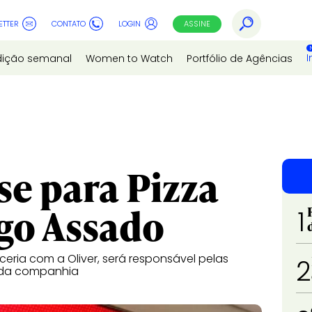
ETTER
CONTATO
LOGIN
ASSINE
I
dição semanal
Women to Watch
Portfólio de Agências
se para Pizza
go Assado
1
eria com a Oliver, será responsável pelas
2
g da companhia