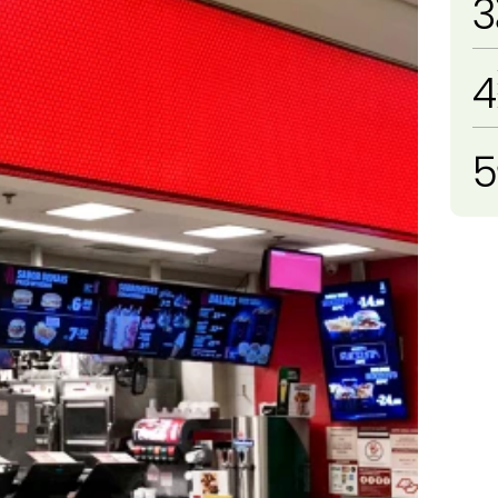
3
4
5