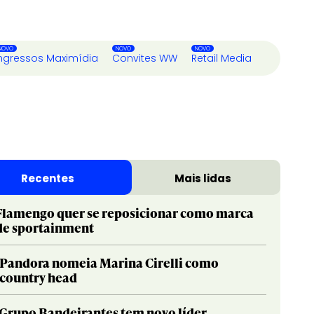
ngressos Maximídia
Convites WW
Retail Media
Recentes
Mais lidas
Flamengo quer se reposicionar como marca
de sportainment
Pandora nomeia Marina Cirelli como
country head
Grupo Bandeirantes tem novo líder