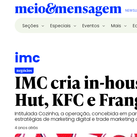
NEWSL
Seções
Especiais
Eventos
Mais
E
imc
negócios
IMC cria in-hou
Hut, KFC e Fran
Intitulada Cozinha, a operação, concebida em parc
estratégias de marketing digital e trade marketin
4 anos atrás