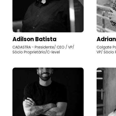
Adilson Batista
Adrian
CADASTRA - Presidente/ CEO / VP/
Colgate Pa
Sócio Proprietário/C-level
VP/ Sócio 