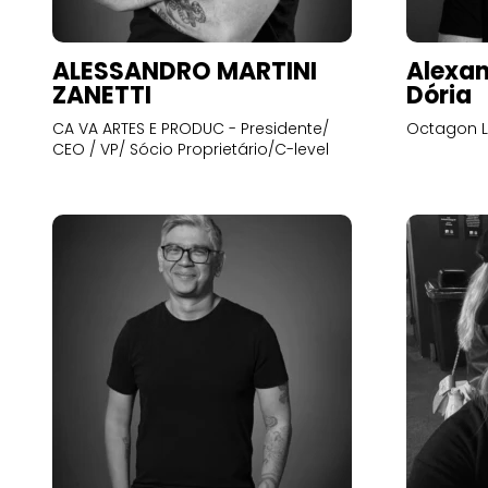
ALESSANDRO MARTINI
Alexan
ZANETTI
Dória
CA VA ARTES E PRODUC - Presidente/
Octagon L
CEO / VP/ Sócio Proprietário/C-level