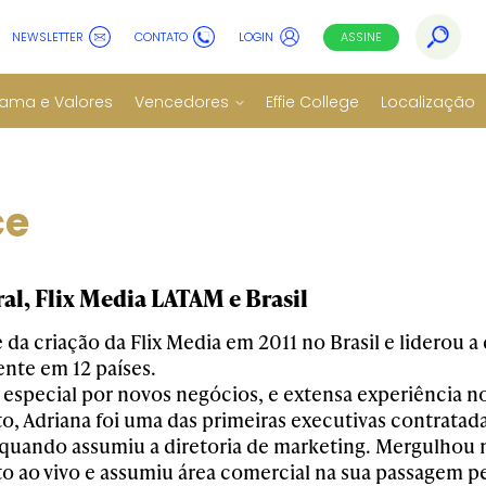
NEWSLETTER
CONTATO
LOGIN
ASSINE
ama e Valores
Vencedores
Effie College
Localização
ce
al, Flix Media LATAM e Brasil
e da criação da Flix Media em 2011 no Brasil e liderou
ente em 12 países.
 especial por novos negócios, e extensa experiência n
, Adriana foi uma das primeiras executivas contratada
, quando assumiu a diretoria de marketing. Mergulho
 ao vivo e assumiu área comercial na sua passagem pe