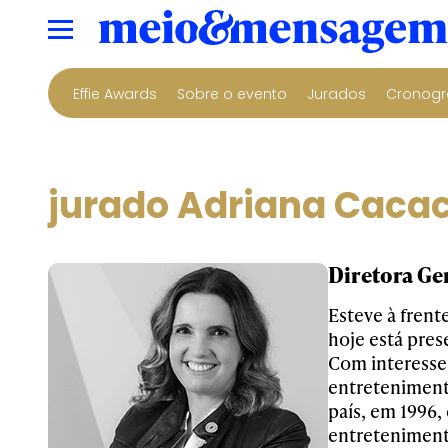
Effie Awards
Sobre o evento
Jurados
Cronogr
jurado Adriana Caca
Diretora Ger
Esteve à frent
hoje está pres
Com interesse
entretenimento
país, em 1996
entretenimento