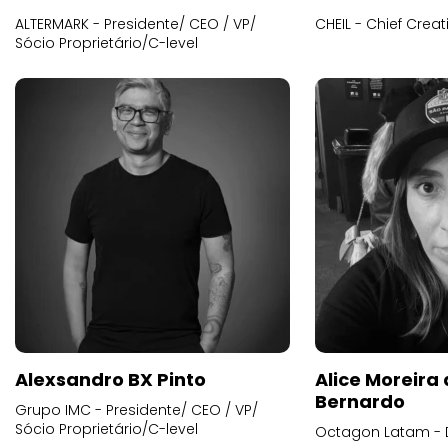
ALTERMARK - Presidente/ CEO / VP/
CHEIL - Chief Creat
Sócio Proprietário/C-level
Alexsandro BX Pinto
Alice Moreira
Bernardo
Grupo IMC - Presidente/ CEO / VP/
Sócio Proprietário/C-level
Octagon Latam - D