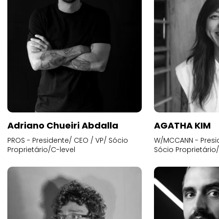
Adriano Chueiri Abdalla
AGATHA KIM
PROS - Presidente/ CEO / VP/ Sócio
W/MCCANN - Presid
Proprietário/C-level
Sócio Proprietário