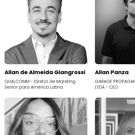
Allan de Almeida Giangrossi
Allan Panza
QUALCOMM - Diretor de Mareting
GARAGE PROPAGAND
Senior para América Latina
LTDA - CEO