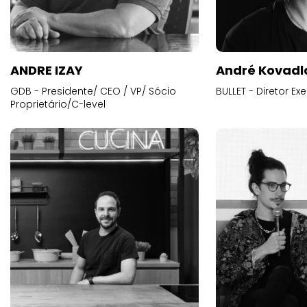
ANDRE IZAY
André Kovadl
GDB - Presidente/ CEO / VP/ Sócio
BULLET - Diretor E
Proprietário/C-level