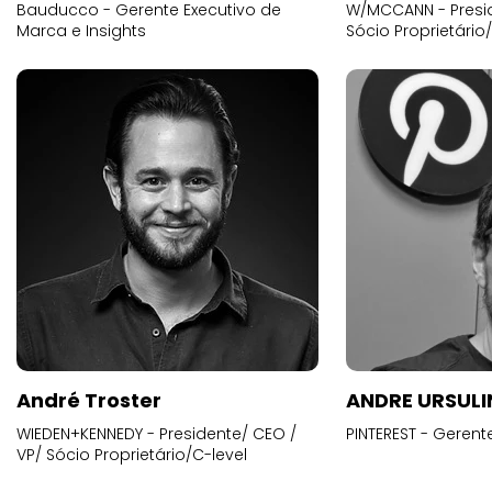
Bauducco - Gerente Executivo de
W/MCCANN - Presid
Marca e Insights
Sócio Proprietário
André Troster
ANDRE URSUL
WIEDEN+KENNEDY - Presidente/ CEO /
PINTEREST - Gerent
VP/ Sócio Proprietário/C-level