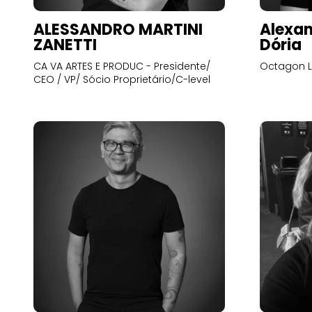
ALESSANDRO MARTINI
Alexan
ZANETTI
Dória
CA VA ARTES E PRODUC - Presidente/
Octagon L
CEO / VP/ Sócio Proprietário/C-level