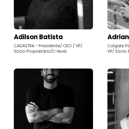
Adilson Batista
Adrian
CADASTRA - Presidente/ CEO / VP/
Colgate Pa
Sócio Proprietário/C-level
VP/ Sócio 