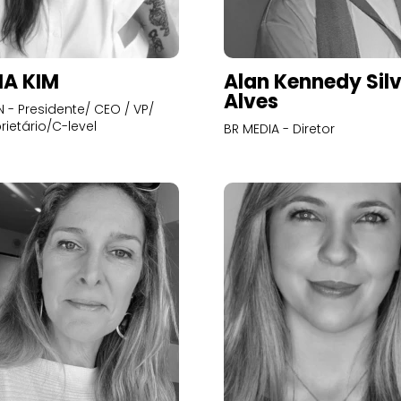
A KIM
Alan Kennedy Sil
Alves
- Presidente/ CEO / VP/
rietário/C-level
BR MEDIA - Diretor