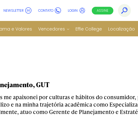
NEWSLETTER
CONTATO
LOGIN
ASSINE
ama e Valores
Vencedores
Effie College
Localização
anejamento, GUT
s me apaixonei por culturas e hábitos do consumidor, 
alizo e na minha trajetória acadêmica como Especializ
mente, atuo como Gerente de Planejamento e Estratég