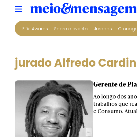
Effie Awards
Sobre o evento
Jurados
Cronogr
jurado Alfredo Cardin
Gerente de Pl
Ao longo dos ano
trabalhos que re
e Consumo. Atual