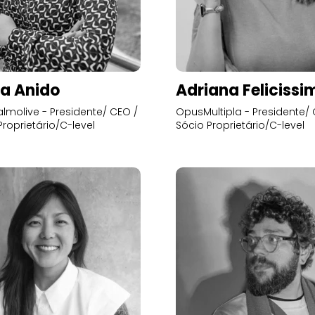
a Anido
Adriana Felicissi
lmolive - Presidente/ CEO /
OpusMultipla - Presidente/ 
Proprietário/C-level
Sócio Proprietário/C-level