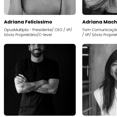
Adriana Felicissimo
Adriana Mac
OpusMultipla - Presidente/ CEO / VP/
Tom Comunicação 
Sócio Proprietário/C-level
/ VP/ Sócio Proprie