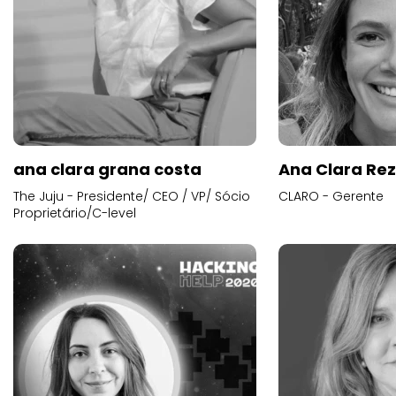
ana clara grana costa
Ana Clara Re
The Juju - Presidente/ CEO / VP/ Sócio
CLARO - Gerente
Proprietário/C-level