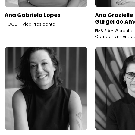
Ana Gabriela Lopes
Ana Grazielle
Gurgel do Am
IFOOD - Vice Presidente
EMS S.A - Gerente 
Comportamento 