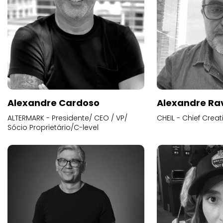
Alexandre Cardoso
Alexandre Ra
ALTERMARK - Presidente/ CEO / VP/
CHEIL - Chief Creat
Sócio Proprietário/C-level