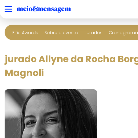
Effie Awards
Sobre o evento
Jurados
Cronograma 
jurado Allyne da Rocha Bor
Magnoli