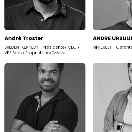
André Troster
ANDRE URSUL
WIEDEN+KENNEDY - Presidente/ CEO /
PINTEREST - Gerent
VP/ Sócio Proprietário/C-level