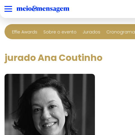
Effie Awards
Sobre o evento
Jurados
Cronograma 
jurado Ana Coutinho