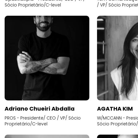
Sócio Proprietário/C-level
/ VP/ Sócio Proprie
Adriano Chueiri Abdalla
AGATHA KIM
PROS - Presidente/ CEO / VP/ Sócio
W/MCCANN - Presid
Proprietário/C-level
Sócio Proprietário