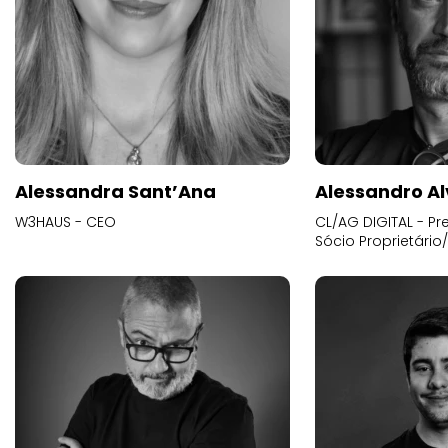
Alessandra Sant’Ana
Alessandro Al
W3HAUS - CEO
CL/AG DIGITAL - Pr
Sócio Proprietário