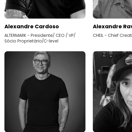
Alexandre Cardoso
Alexandre Ra
ALTERMARK - Presidente/ CEO / VP/
CHEIL - Chief Creat
Sócio Proprietário/C-level