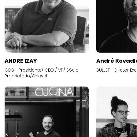
ANDRE IZAY
André Kovadl
GDB - Presidente/ CEO / VP/ Sócio
BULLET - Diretor E
Proprietário/C-level