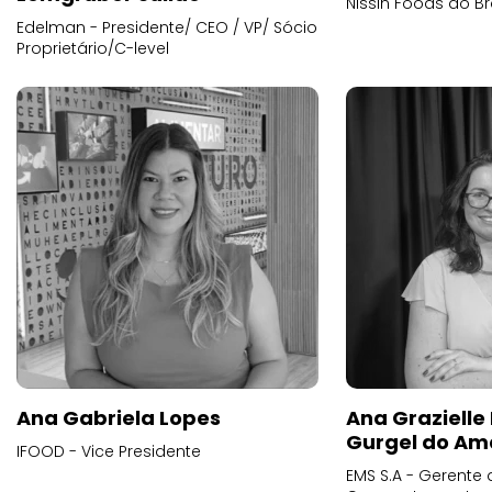
Nissin Foods do Br
Edelman - Presidente/ CEO / VP/ Sócio
Proprietário/C-level
Ana Gabriela Lopes
Ana Grazielle
Gurgel do Am
IFOOD - Vice Presidente
EMS S.A - Gerente 