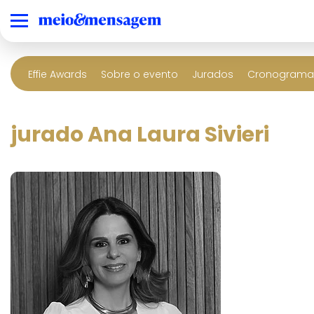
Effie Awards
Sobre o evento
Jurados
Cronograma 
jurado Ana Laura Sivieri