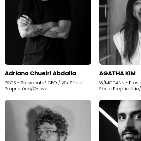
Adriano Chueiri Abdalla
AGATHA KIM
PROS - Presidente/ CEO / VP/ Sócio
W/MCCANN - Presid
Proprietário/C-level
Sócio Proprietário