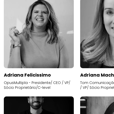
Adriana Felicissimo
Adriana Mac
OpusMultipla - Presidente/ CEO / VP/
Tom Comunicação 
Sócio Proprietário/C-level
/ VP/ Sócio Proprie