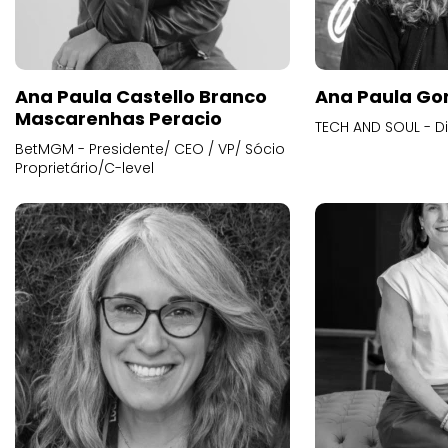
Ana Paula Castello Branco
Ana Paula Go
Mascarenhas Peracio
TECH AND SOUL - D
BetMGM - Presidente/ CEO / VP/ Sócio
Proprietário/C-level