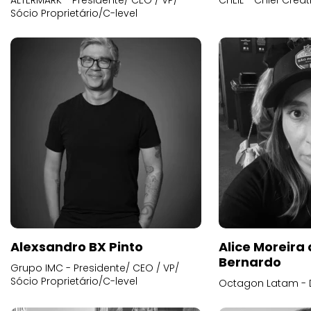
ALTERMARK - Presidente/ CEO / VP/
CHEIL - Chief Creat
Sócio Proprietário/C-level
Alexsandro BX Pinto
Alice Moreira
Bernardo
Grupo IMC - Presidente/ CEO / VP/
Sócio Proprietário/C-level
Octagon Latam - D