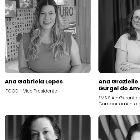
Ana Gabriela Lopes
Ana Grazielle
Gurgel do Am
IFOOD - Vice Presidente
EMS S.A - Gerente 
Comportamento 