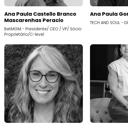
Ana Paula Castello Branco
Ana Paula Go
Mascarenhas Peracio
TECH AND SOUL - D
BetMGM - Presidente/ CEO / VP/ Sócio
Proprietário/C-level