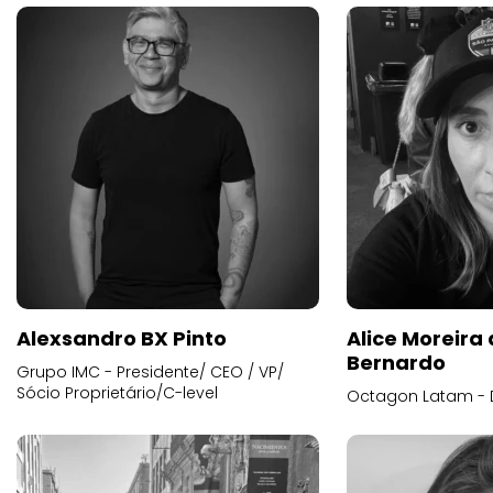
Alexsandro BX Pinto
Alice Moreira
Bernardo
Grupo IMC - Presidente/ CEO / VP/
Sócio Proprietário/C-level
Octagon Latam - D