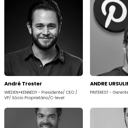
André Troster
ANDRE URSUL
WIEDEN+KENNEDY - Presidente/ CEO /
PINTEREST - Gerent
VP/ Sócio Proprietário/C-level