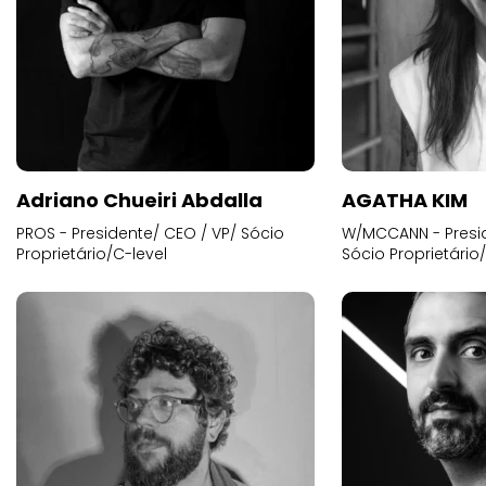
Adriano Chueiri Abdalla
AGATHA KIM
PROS - Presidente/ CEO / VP/ Sócio
W/MCCANN - Presid
Proprietário/C-level
Sócio Proprietário