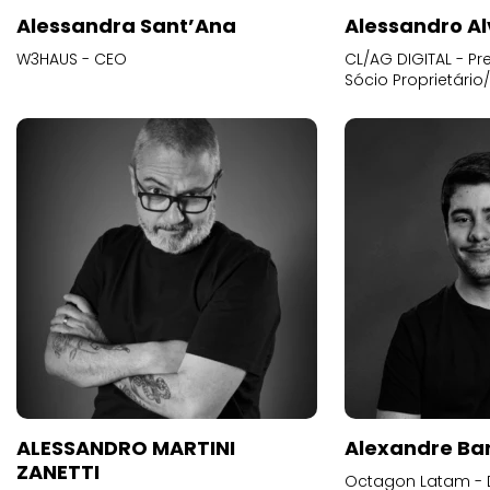
Alessandra Sant’Ana
Alessandro Al
W3HAUS - CEO
CL/AG DIGITAL - Pr
Sócio Proprietário
ALESSANDRO MARTINI
Alexandre Ba
ZANETTI
Octagon Latam - D