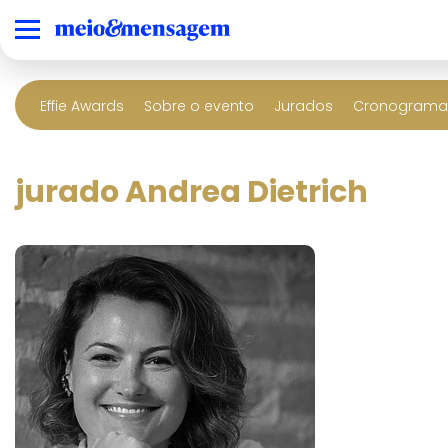
Effie Awards
Sobre o evento
Jurados
Cronograma 
jurado Andrea Dietrich