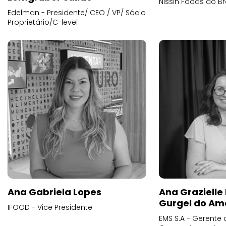
Nissin Foods do Br
Edelman - Presidente/ CEO / VP/ Sócio
Proprietário/C-level
Ana Gabriela Lopes
Ana Grazielle
Gurgel do Am
IFOOD - Vice Presidente
EMS S.A - Gerente 