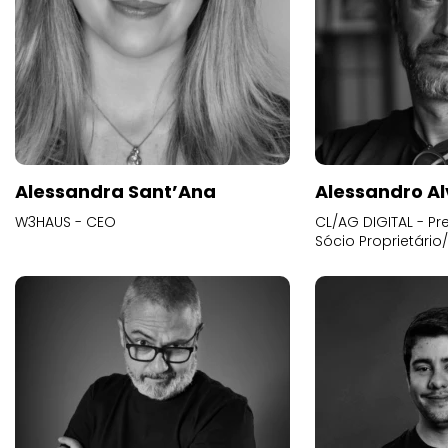
Alessandra Sant’Ana
Alessandro Al
W3HAUS - CEO
CL/AG DIGITAL - Pr
Sócio Proprietário