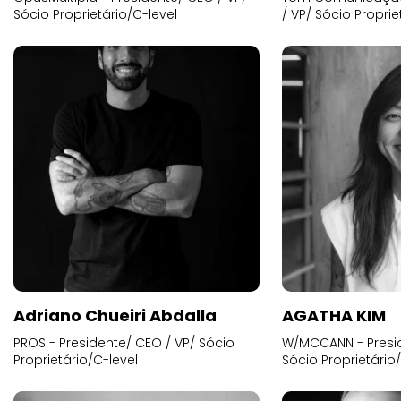
Sócio Proprietário/C-level
/ VP/ Sócio Proprie
Adriano Chueiri Abdalla
AGATHA KIM
PROS - Presidente/ CEO / VP/ Sócio
W/MCCANN - Presid
Proprietário/C-level
Sócio Proprietário