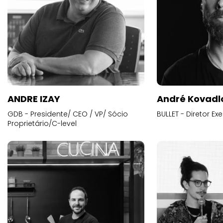
ANDRE IZAY
André Kovadl
GDB - Presidente/ CEO / VP/ Sócio
BULLET - Diretor E
Proprietário/C-level