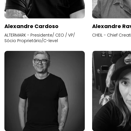
Alexandre Cardoso
Alexandre Ra
ALTERMARK - Presidente/ CEO / VP/
CHEIL - Chief Creat
Sócio Proprietário/C-level