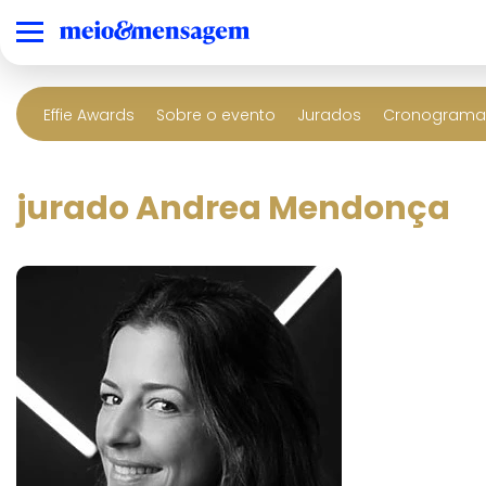
Effie Awards
Sobre o evento
Jurados
Cronograma 
jurado Andrea Mendonça