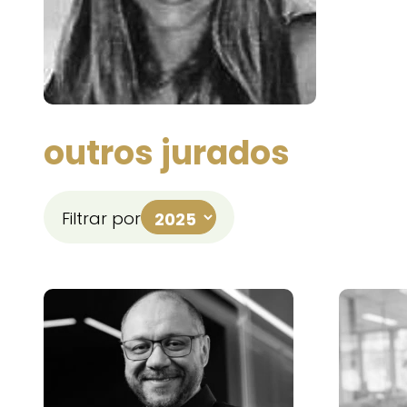
outros jurados
Filtrar por