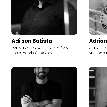
Adilson Batista
Adrian
CADASTRA - Presidente/ CEO / VP/
Colgate Pa
Sócio Proprietário/C-level
VP/ Sócio 