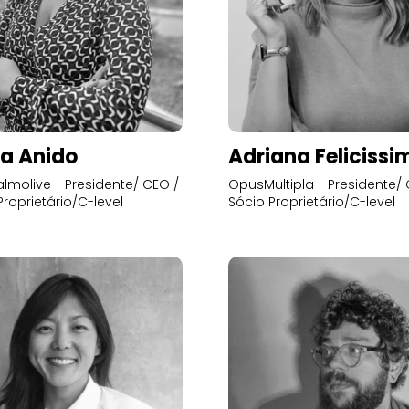
a Anido
Adriana Felicissi
lmolive - Presidente/ CEO /
OpusMultipla - Presidente/ 
Proprietário/C-level
Sócio Proprietário/C-level