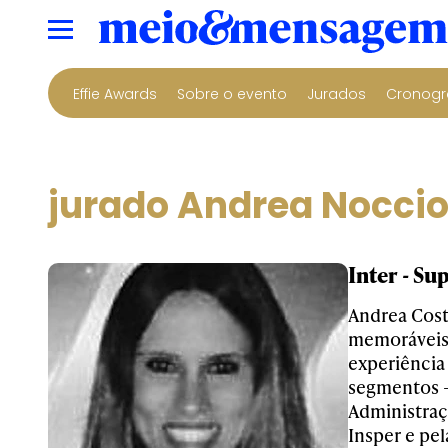
Effie Awards
Sobre o evento
Jurados
Cronogr
jurado Andrea Noccio
Inter - S
Andrea Cost
memoráveis 
experiência
segmentos –
Administraç
Insper e pel