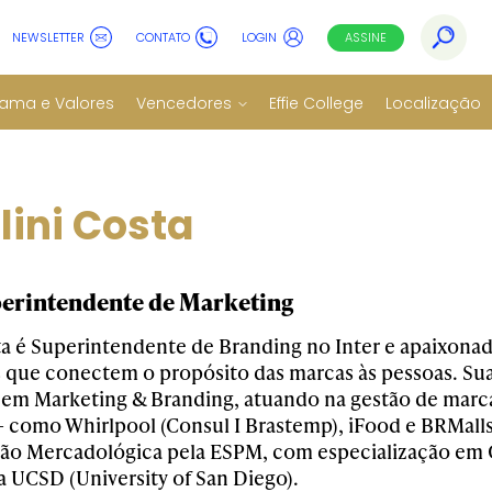
NEWSLETTER
CONTATO
LOGIN
ASSINE
ama e Valores
Vencedores
Effie College
Localização
lini Costa
uperintendente de Marketing
a é Superintendente de Branding no Inter e apaixonada
que conectem o propósito das marcas às pessoas. Sua 
 em Marketing & Branding, atuando na gestão de marc
 como Whirlpool (Consul I Brastemp), iFood e BRMall
ão Mercadológica pela ESPM, com especialização em 
a UCSD (University of San Diego).