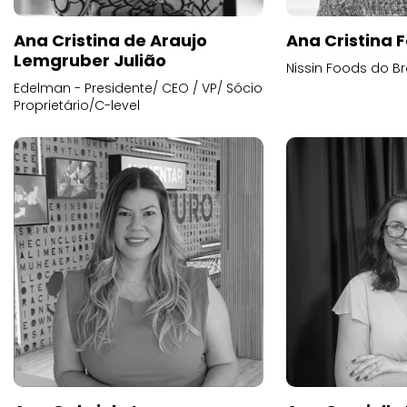
Ana Cristina de Araujo
Ana Cristina F
Lemgruber Julião
Nissin Foods do Br
Edelman - Presidente/ CEO / VP/ Sócio
Proprietário/C-level