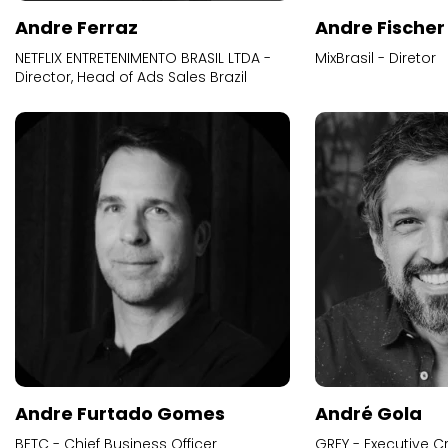
Andre Ferraz
Andre Fischer
NETFLIX ENTRETENIMENTO BRASIL LTDA -
MixBrasil - Diretor
Director, Head of Ads Sales Brazil
Andre Furtado Gomes
André Gola
BETC - Chief Business Officer
GREY - Executive Cr