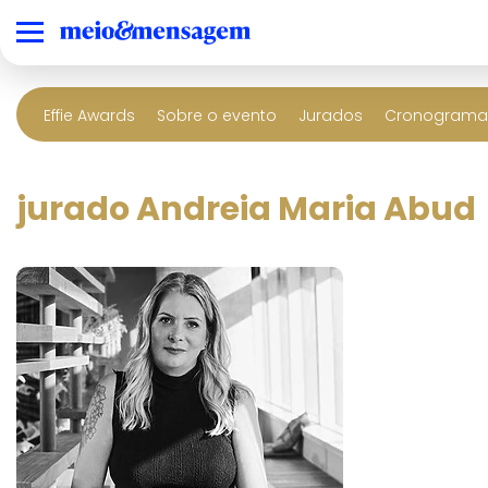
Effie Awards
Sobre o evento
Jurados
Cronograma 
jurado Andreia Maria Abud