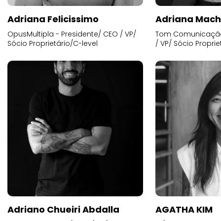
Adriana Felicissimo
Adriana Mac
OpusMultipla - Presidente/ CEO / VP/
Tom Comunicação 
Sócio Proprietário/C-level
/ VP/ Sócio Proprie
Adriano Chueiri Abdalla
AGATHA KIM