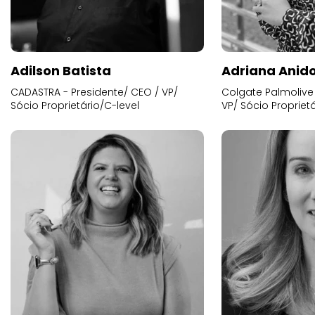
Adilson Batista
Adriana Anid
CADASTRA - Presidente/ CEO / VP/
Colgate Palmolive 
Sócio Proprietário/C-level
VP/ Sócio Proprietá