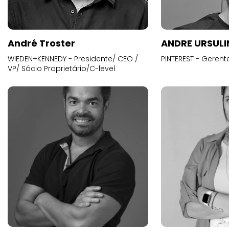
André Troster
ANDRE URSUL
WIEDEN+KENNEDY - Presidente/ CEO /
PINTEREST - Gerent
VP/ Sócio Proprietário/C-level