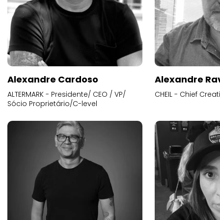
Alexandre Cardoso
Alexandre Ra
ALTERMARK - Presidente/ CEO / VP/
CHEIL - Chief Creat
Sócio Proprietário/C-level