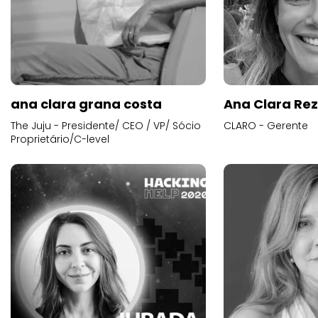
ana clara grana costa
Ana Clara Re
The Juju - Presidente/ CEO / VP/ Sócio
CLARO - Gerente
Proprietário/C-level