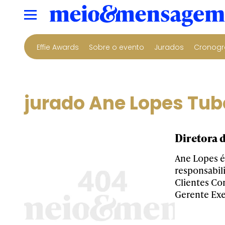
Effie Awards
Sobre o evento
Jurados
Cronogr
jurado Ane Lopes Tu
Diretora 
Ane Lopes é
responsabil
Clientes Co
Gerente Ex