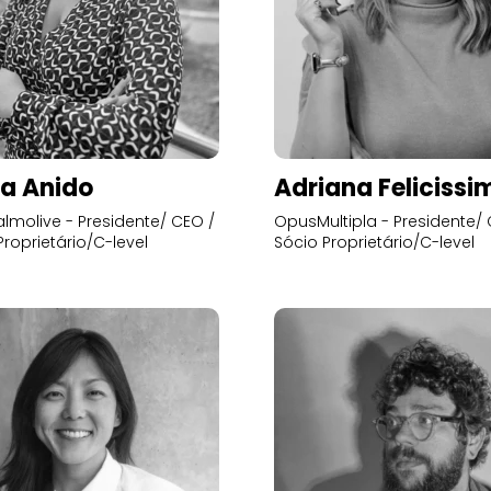
a Anido
Adriana Felicissi
lmolive - Presidente/ CEO /
OpusMultipla - Presidente/ 
Proprietário/C-level
Sócio Proprietário/C-level