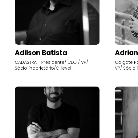
Adilson Batista
Adrian
CADASTRA - Presidente/ CEO / VP/
Colgate Pa
Sócio Proprietário/C-level
VP/ Sócio 