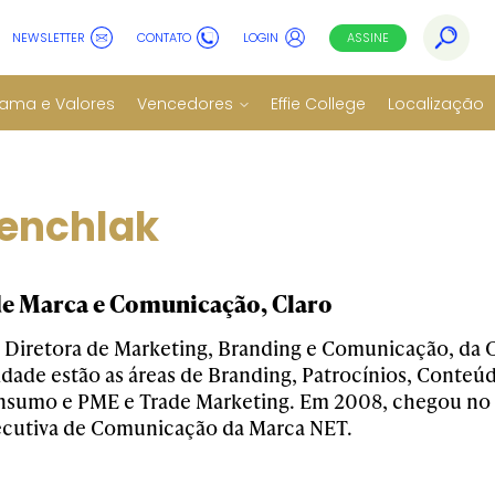
NEWSLETTER
CONTATO
LOGIN
ASSINE
ama e Valores
Vencedores
Effie College
Localização
benchlak
de Marca e Comunicação, Claro
 Diretora de Marketing, Branding e Comunicação, da C
idade estão as áreas de Branding, Patrocínios, Conteú
nsumo e PME e Trade Marketing. Em 2008, chegou no
ecutiva de Comunicação da Marca NET.