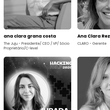
ana clara grana costa
Ana Clara Re
The Juju - Presidente/ CEO / VP/ Sócio
CLARO - Gerente
Proprietário/C-level