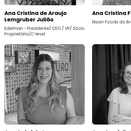
Ana Cristina de Araujo
Ana Cristina F
Lemgruber Julião
Nissin Foods do Br
Edelman - Presidente/ CEO / VP/ Sócio
Proprietário/C-level