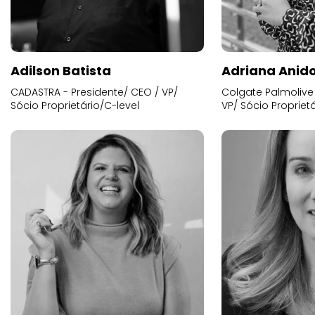
Adilson Batista
Adriana Anid
CADASTRA - Presidente/ CEO / VP/
Colgate Palmolive 
Sócio Proprietário/C-level
VP/ Sócio Proprietá