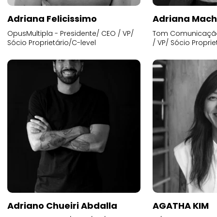
Adriana Felicissimo
Adriana Mac
OpusMultipla - Presidente/ CEO / VP/
Tom Comunicação 
Sócio Proprietário/C-level
/ VP/ Sócio Proprie
Adriano Chueiri Abdalla
AGATHA KIM