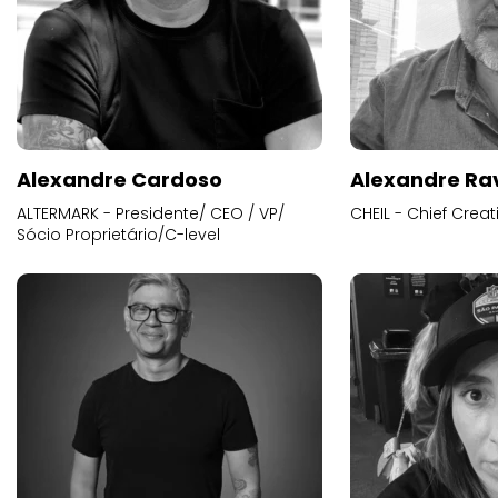
Alexandre Cardoso
Alexandre Ra
ALTERMARK - Presidente/ CEO / VP/
CHEIL - Chief Creat
Sócio Proprietário/C-level