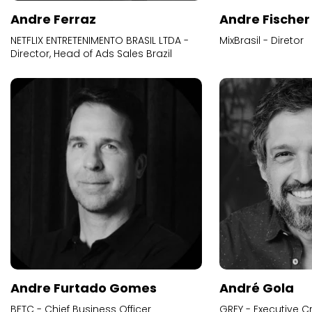
Andre Ferraz
Andre Fischer
NETFLIX ENTRETENIMENTO BRASIL LTDA -
MixBrasil - Diretor
Director, Head of Ads Sales Brazil
Andre Furtado Gomes
André Gola
BETC - Chief Business Officer
GREY - Executive Cr