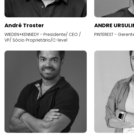
André Troster
ANDRE URSUL
WIEDEN+KENNEDY - Presidente/ CEO /
PINTEREST - Gerent
VP/ Sócio Proprietário/C-level