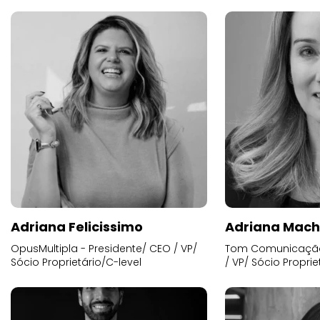
Adriana Felicissimo
Adriana Mac
OpusMultipla - Presidente/ CEO / VP/
Tom Comunicação 
Sócio Proprietário/C-level
/ VP/ Sócio Proprie