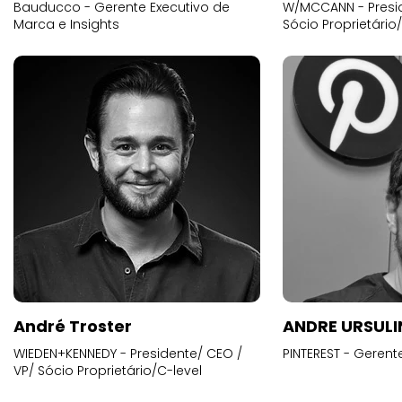
Bauducco - Gerente Executivo de
W/MCCANN - Presid
Marca e Insights
Sócio Proprietário
André Troster
ANDRE URSUL
WIEDEN+KENNEDY - Presidente/ CEO /
PINTEREST - Gerent
VP/ Sócio Proprietário/C-level