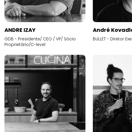
ANDRE IZAY
André Kovadl
GDB - Presidente/ CEO / VP/ Sócio
BULLET - Diretor E
Proprietário/C-level