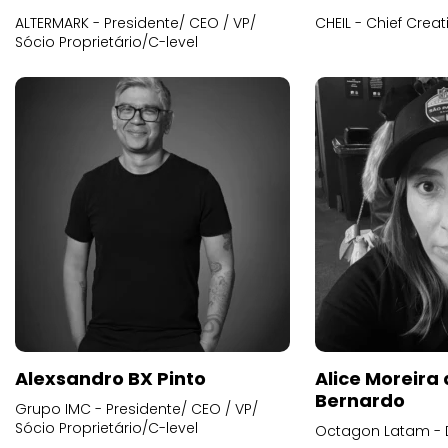
ALTERMARK - Presidente/ CEO / VP/
CHEIL - Chief Creat
Sócio Proprietário/C-level
Alexsandro BX Pinto
Alice Moreira
Bernardo
Grupo IMC - Presidente/ CEO / VP/
Sócio Proprietário/C-level
Octagon Latam - D