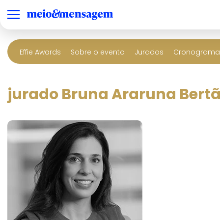
Effie Awards
Sobre o evento
Jurados
Cronograma 
jurado Bruna Araruna Bert