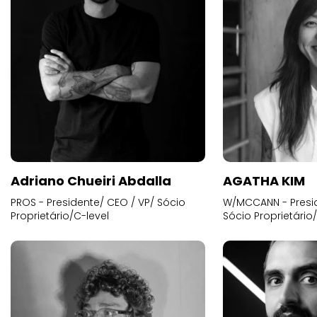
Adriano Chueiri Abdalla
AGATHA KIM
PROS - Presidente/ CEO / VP/ Sócio
W/MCCANN - Presid
Proprietário/C-level
Sócio Proprietário