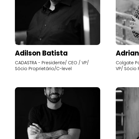
Adilson Batista
Adrian
CADASTRA - Presidente/ CEO / VP/
Colgate Pa
Sócio Proprietário/C-level
VP/ Sócio 