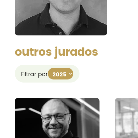
outros jurados
Filtrar por