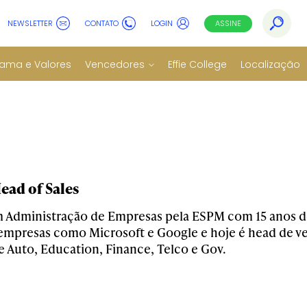
NEWSLETTER
CONTATO
LOGIN
ASSINE
ama e Valores
Vencedores
Effie College
Localização
ead of Sales
Administração de Empresas pela ESPM com 15 anos de
empresas como Microsoft e Google e hoje é head de ve
e Auto, Education, Finance, Telco e Gov.