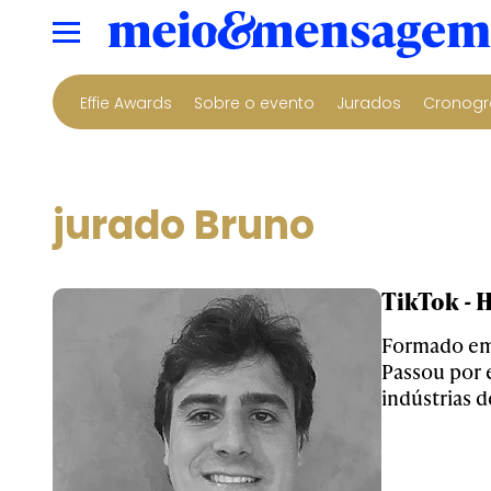
Effie Awards
Sobre o evento
Jurados
Cronogr
jurado Bruno
TikTok - H
Formado em 
Passou por 
indústrias d