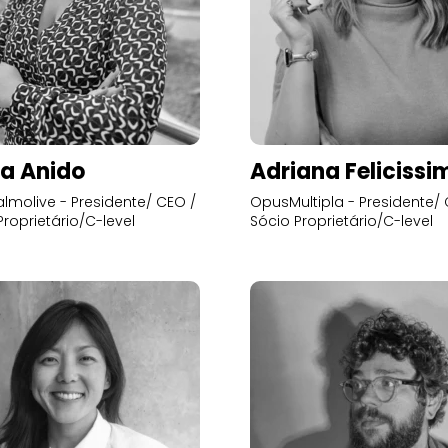
a Anido
Adriana Felicissi
lmolive - Presidente/ CEO /
OpusMultipla - Presidente/ 
Proprietário/C-level
Sócio Proprietário/C-level