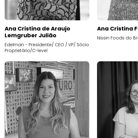
Ana Cristina de Araujo
Ana Cristina F
Lemgruber Julião
Nissin Foods do Br
Edelman - Presidente/ CEO / VP/ Sócio
Proprietário/C-level