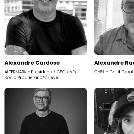
Alexandre Cardoso
Alexandre Ra
ALTERMARK - Presidente/ CEO / VP/
CHEIL - Chief Creat
Sócio Proprietário/C-level