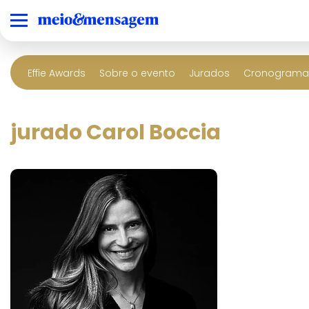
Effie Awards
Sobre o evento
Jurados
Cronograma 
jurado Carol Boccia