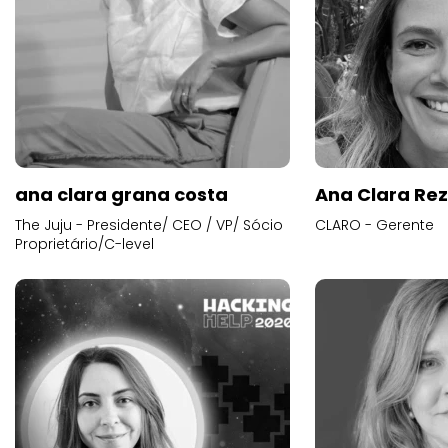
ana clara grana costa
Ana Clara Re
The Juju - Presidente/ CEO / VP/ Sócio
CLARO - Gerente
Proprietário/C-level