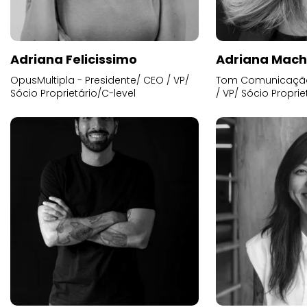
Adriana Felicissimo
Adriana Mac
OpusMultipla - Presidente/ CEO / VP/
Tom Comunicação 
Sócio Proprietário/C-level
/ VP/ Sócio Proprie