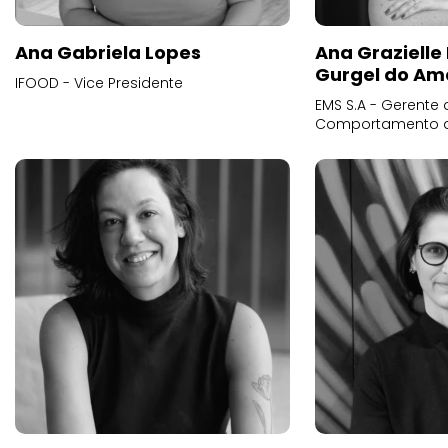
Ana Gabriela Lopes
Ana Grazielle
Gurgel do Am
IFOOD - Vice Presidente
EMS S.A - Gerente 
Comportamento 