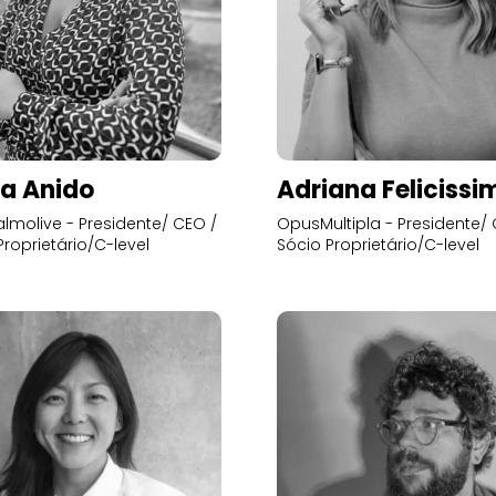
a Anido
Adriana Felicissi
lmolive - Presidente/ CEO /
OpusMultipla - Presidente/ 
Proprietário/C-level
Sócio Proprietário/C-level