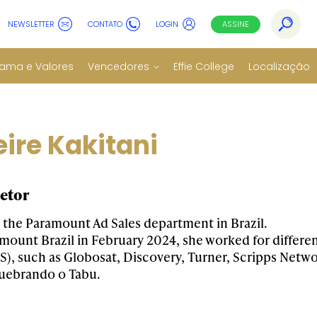
NEWSLETTER
CONTATO
LOGIN
ASSINE
ama e Valores
Vencedores
Effie College
Localização
eire Kakitani
etor
s the Paramount Ad Sales department in Brazil.
amount Brazil in February 2024, she worked for differ
US), such as Globosat, Discovery, Turner, Scripps Net
uebrando o Tabu.