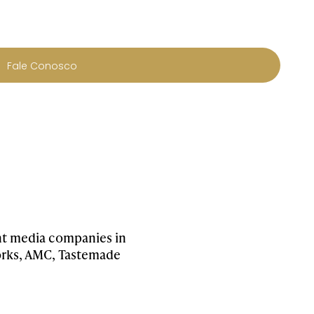
Fale Conosco
ent media companies in
works, AMC, Tastemade