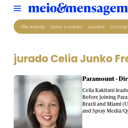
Effie Awards
Sobre o evento
Jurados
Cronogr
jurado Celia Junko Fr
Paramount - Dir
Celia Kakitani lead
Before joining Par
Brazil and Miami (
and Spray Media/Q