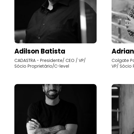
Adilson Batista
Adrian
CADASTRA - Presidente/ CEO / VP/
Colgate Pa
Sócio Proprietário/C-level
VP/ Sócio 