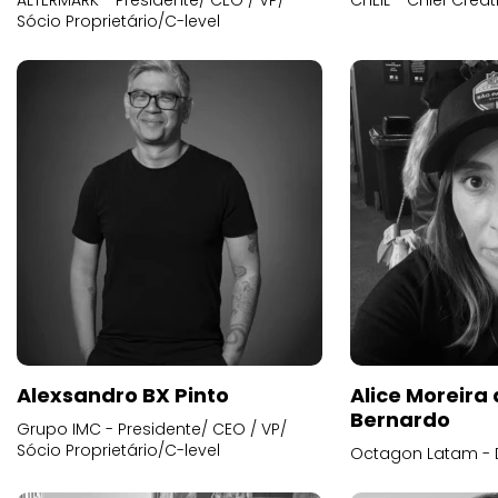
ALTERMARK - Presidente/ CEO / VP/
CHEIL - Chief Creat
Sócio Proprietário/C-level
Alexsandro BX Pinto
Alice Moreira
Bernardo
Grupo IMC - Presidente/ CEO / VP/
Sócio Proprietário/C-level
Octagon Latam - D