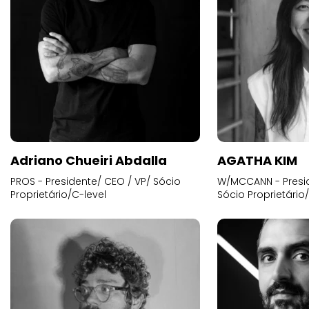
Adriano Chueiri Abdalla
AGATHA KIM
PROS - Presidente/ CEO / VP/ Sócio
W/MCCANN - Presid
Proprietário/C-level
Sócio Proprietário