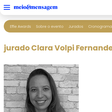
Effie Awards
Sobre o evento
Jurados
Cronograma 
jurado Clara Volpi Fernand