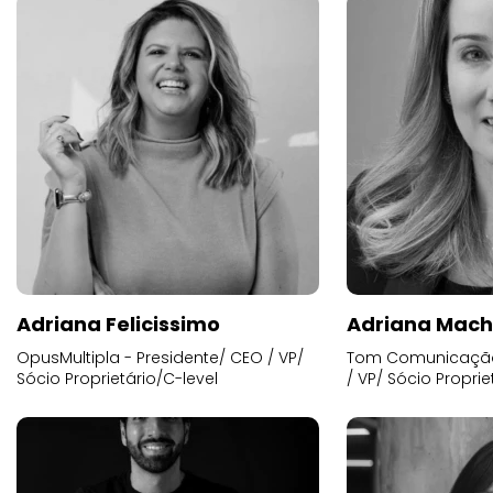
Adriana Felicissimo
Adriana Mac
OpusMultipla - Presidente/ CEO / VP/
Tom Comunicação 
Sócio Proprietário/C-level
/ VP/ Sócio Proprie