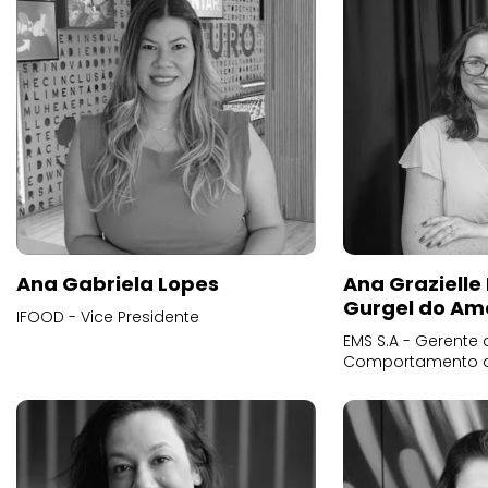
Ana Gabriela Lopes
Ana Grazielle
Gurgel do Am
IFOOD - Vice Presidente
EMS S.A - Gerente 
Comportamento 