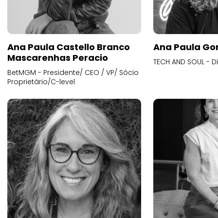
Ana Paula Castello Branco
Ana Paula Go
Mascarenhas Peracio
TECH AND SOUL - D
BetMGM - Presidente/ CEO / VP/ Sócio
Proprietário/C-level