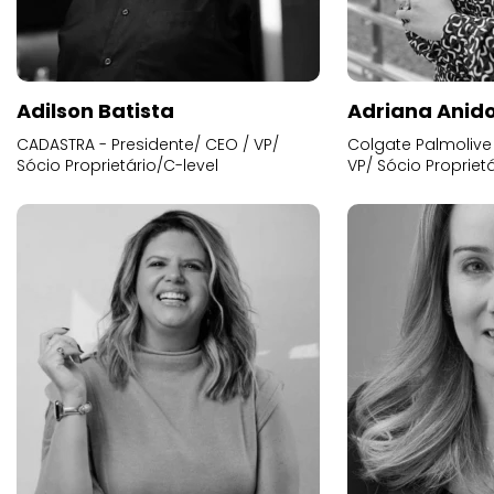
Adilson Batista
Adriana Anid
CADASTRA - Presidente/ CEO / VP/
Colgate Palmolive 
Sócio Proprietário/C-level
VP/ Sócio Proprietá