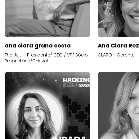
ana clara grana costa
Ana Clara Re
The Juju - Presidente/ CEO / VP/ Sócio
CLARO - Gerente
Proprietário/C-level