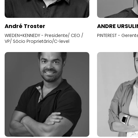
André Troster
ANDRE URSUL
WIEDEN+KENNEDY - Presidente/ CEO /
PINTEREST - Gerent
VP/ Sócio Proprietário/C-level