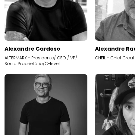
Alexandre Cardoso
Alexandre Ra
ALTERMARK - Presidente/ CEO / VP/
CHEIL - Chief Creat
Sócio Proprietário/C-level