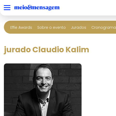
Effie Awards
Sobre o evento
Jurados
Cronograma 
jurado Claudio Kalim