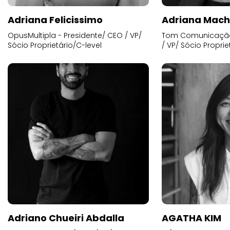
Adriana Felicissimo
Adriana Mac
OpusMultipla - Presidente/ CEO / VP/
Tom Comunicação 
Sócio Proprietário/C-level
/ VP/ Sócio Proprie
Adriano Chueiri Abdalla
AGATHA KIM