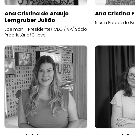
Ana Cristina de Araujo
Ana Cristina F
Lemgruber Julião
Nissin Foods do Br
Edelman - Presidente/ CEO / VP/ Sócio
Proprietário/C-level