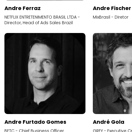
Andre Ferraz
Andre Fischer
NETFLIX ENTRETENIMENTO BRASIL LTDA -
MixBrasil - Diretor
Director, Head of Ads Sales Brazil
Andre Furtado Gomes
André Gola
BETC - Chief Business Officer
GREY - Executive Cr