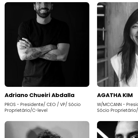
Adriano Chueiri Abdalla
AGATHA KIM
PROS - Presidente/ CEO / VP/ Sócio
W/MCCANN - Presid
Proprietário/C-level
Sócio Proprietário