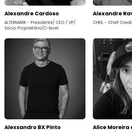
Alexandre Cardoso
Alexandre Ra
ALTERMARK - Presidente/ CEO / VP/
CHEIL - Chief Creat
Sócio Proprietário/C-level
Alexsandro BX Pinto
Alice Moreira