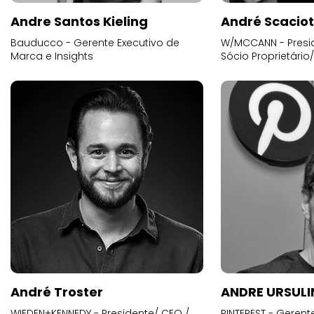
Andre Santos Kieling
André Scacio
Bauducco - Gerente Executivo de
W/MCCANN - Presid
Marca e Insights
Sócio Proprietário
André Troster
ANDRE URSUL
WIEDEN+KENNEDY - Presidente/ CEO /
PINTEREST - Gerent