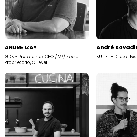
ANDRE IZAY
André Kovadl
GDB - Presidente/ CEO / VP/ Sócio
BULLET - Diretor E
Proprietário/C-level