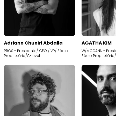
Adriano Chueiri Abdalla
AGATHA KIM
PROS - Presidente/ CEO / VP/ Sócio
W/MCCANN - Presid
Proprietário/C-level
Sócio Proprietário