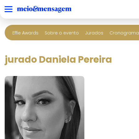
Effie Awards
Sobre o evento
Jurados
Cronograma 
jurado Daniela Pereira