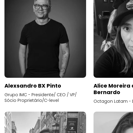
Alexsandro BX Pinto
Alice Moreira
Bernardo
Grupo IMC - Presidente/ CEO / VP/
Sócio Proprietário/C-level
Octagon Latam - D