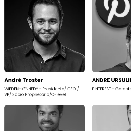
André Troster
ANDRE URSUL
WIEDEN+KENNEDY - Presidente/ CEO /
PINTEREST - Gerent
VP/ Sócio Proprietário/C-level