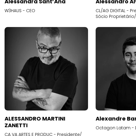
Alessandra Sant’Ana
Alessandro Al
W3HAUS - CEO
CL/AG DIGITAL - Pr
Sócio Proprietário
ALESSANDRO MARTINI
Alexandre Ba
ZANETTI
Octagon Latam - D
CA VA ARTES E PRODUC - Presidente/