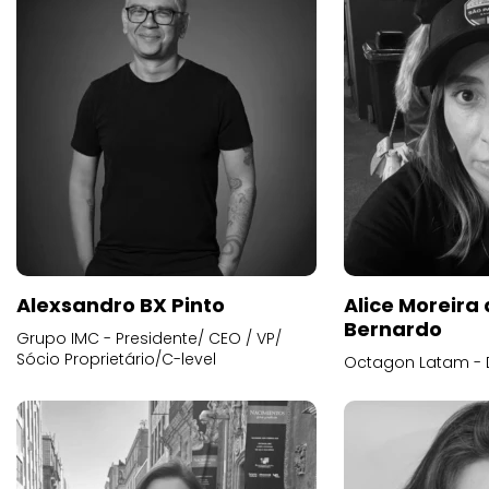
Alexsandro BX Pinto
Alice Moreira
Bernardo
Grupo IMC - Presidente/ CEO / VP/
Sócio Proprietário/C-level
Octagon Latam - D