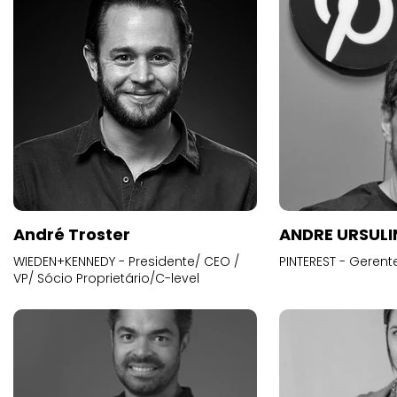
André Troster
ANDRE URSUL
WIEDEN+KENNEDY - Presidente/ CEO /
PINTEREST - Gerent
VP/ Sócio Proprietário/C-level