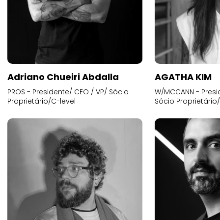
Adriano Chueiri Abdalla
AGATHA KIM
PROS - Presidente/ CEO / VP/ Sócio
W/MCCANN - Presid
Proprietário/C-level
Sócio Proprietário