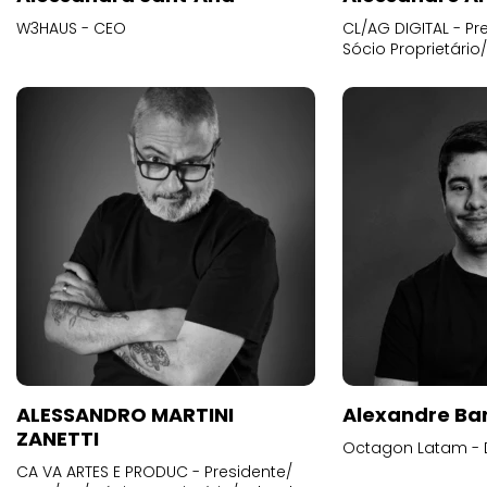
W3HAUS - CEO
CL/AG DIGITAL - Pr
Sócio Proprietário
ALESSANDRO MARTINI
Alexandre Ba
ZANETTI
Octagon Latam - D
CA VA ARTES E PRODUC - Presidente/