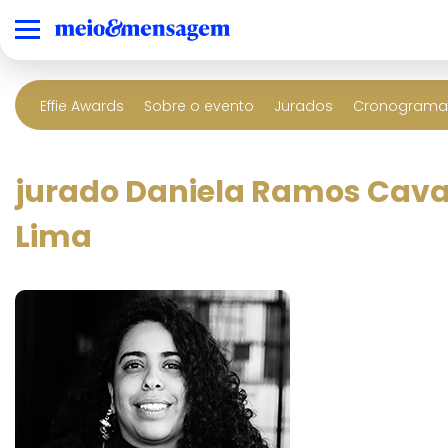
Effie Awards
Sobre o evento
Jurados
Cronograma 
jurado Daniela Ramos Cava
Lima