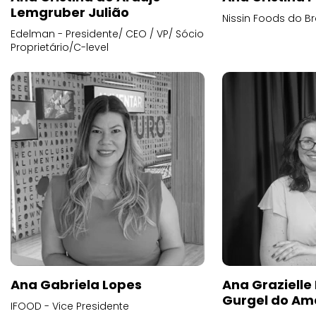
Lemgruber Julião
Nissin Foods do Br
Edelman - Presidente/ CEO / VP/ Sócio
Proprietário/C-level
Ana Gabriela Lopes
Ana Grazielle
Gurgel do Am
IFOOD - Vice Presidente