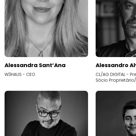
Alessandra Sant’Ana
Alessandro Al
W3HAUS - CEO
CL/AG DIGITAL - Pr
Sócio Proprietário