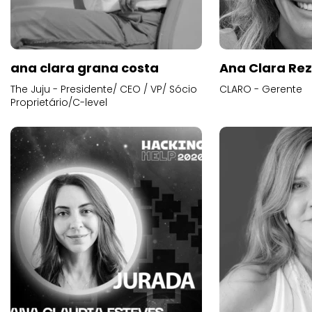
ana clara grana costa
Ana Clara Re
The Juju - Presidente/ CEO / VP/ Sócio
CLARO - Gerente
Proprietário/C-level