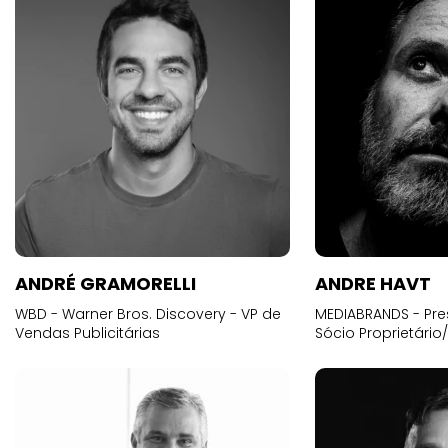
ANDRÉ GRAMORELLI
ANDRE HAVT
WBD - Warner Bros. Discovery - VP de
MEDIABRANDS - Pre
Vendas Publicitárias
Sócio Proprietário