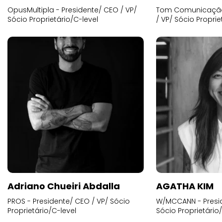
OpusMultipla - Presidente/ CEO / VP/
Tom Comunicação 
Sócio Proprietário/C-level
/ VP/ Sócio Proprie
Adriano Chueiri Abdalla
AGATHA KIM
PROS - Presidente/ CEO / VP/ Sócio
W/MCCANN - Presid
Proprietário/C-level
Sócio Proprietário