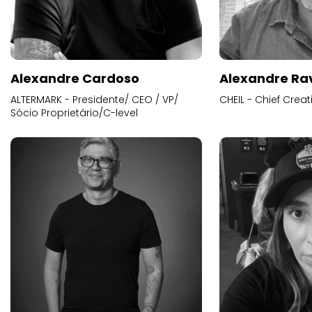
Alexandre Cardoso
Alexandre Ra
ALTERMARK - Presidente/ CEO / VP/
CHEIL - Chief Creat
Sócio Proprietário/C-level