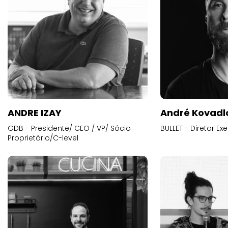
ANDRE IZAY
André Kovadl
GDB - Presidente/ CEO / VP/ Sócio
BULLET - Diretor E
Proprietário/C-level