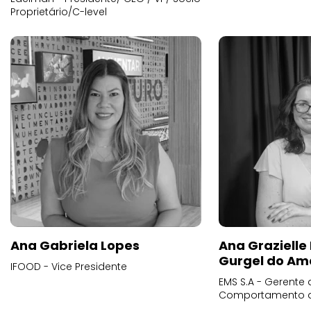
Proprietário/C-level
Ana Gabriela Lopes
Ana Grazielle
Gurgel do Am
IFOOD - Vice Presidente
EMS S.A - Gerente 
Comportamento 