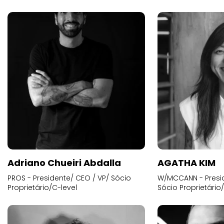
Adriano Chueiri Abdalla
AGATHA KIM
PROS - Presidente/ CEO / VP/ Sócio
W/MCCANN - Presid
Proprietário/C-level
Sócio Proprietário