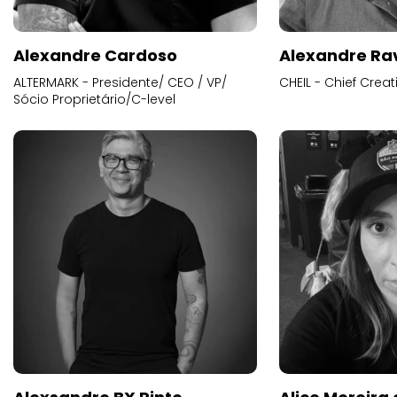
Alexandre Cardoso
Alexandre Ra
ALTERMARK - Presidente/ CEO / VP/
CHEIL - Chief Creat
Sócio Proprietário/C-level