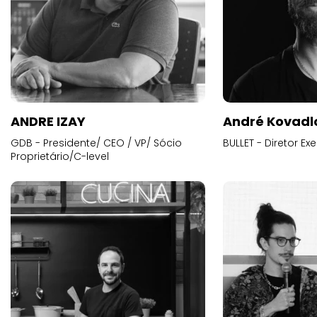
ANDRE IZAY
André Kovadl
GDB - Presidente/ CEO / VP/ Sócio
BULLET - Diretor E
Proprietário/C-level