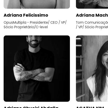
Adriana Felicissimo
Adriana Mac
OpusMultipla - Presidente/ CEO / VP/
Tom Comunicação 
Sócio Proprietário/C-level
/ VP/ Sócio Proprie