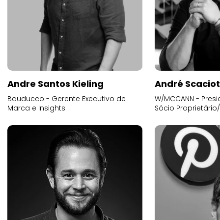
Andre Santos Kieling
André Scacio
Bauducco - Gerente Executivo de
W/MCCANN - Presid
Marca e Insights
Sócio Proprietário