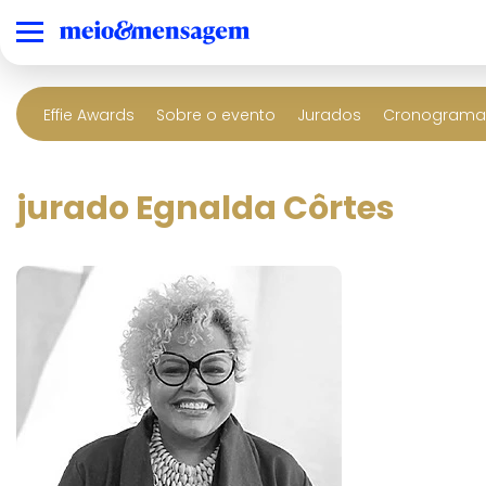
Effie Awards
Sobre o evento
Jurados
Cronograma 
jurado Egnalda Côrtes