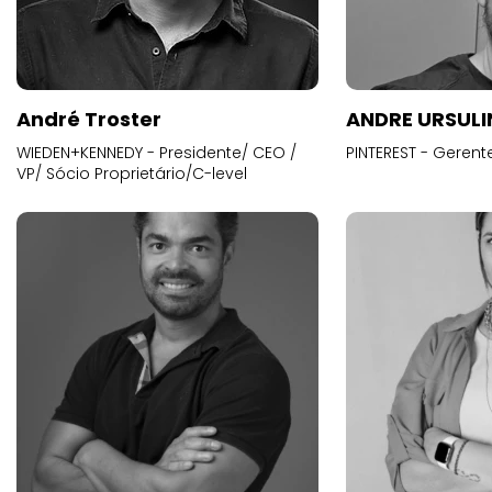
André Troster
ANDRE URSUL
WIEDEN+KENNEDY - Presidente/ CEO /
PINTEREST - Gerent
VP/ Sócio Proprietário/C-level