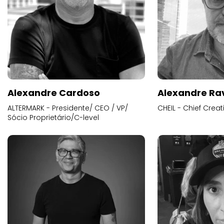
Alexandre Cardoso
Alexandre Ra
ALTERMARK - Presidente/ CEO / VP/
CHEIL - Chief Creat
Sócio Proprietário/C-level