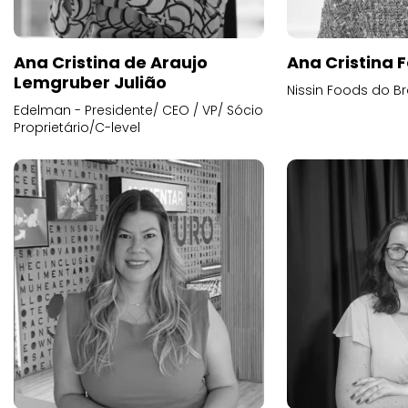
Ana Cristina de Araujo
Ana Cristina F
Lemgruber Julião
Nissin Foods do Br
Edelman - Presidente/ CEO / VP/ Sócio
Proprietário/C-level