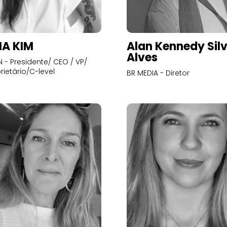
A KIM
Alan Kennedy Sil
Alves
- Presidente/ CEO / VP/
rietário/C-level
BR MEDIA - Diretor