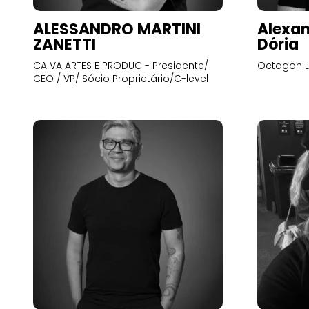
ALESSANDRO MARTINI
Alexan
ZANETTI
Dória
CA VA ARTES E PRODUC - Presidente/
Octagon L
CEO / VP/ Sócio Proprietário/C-level