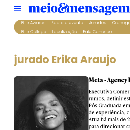
Effie Awards
Sobre o evento
Jurados
Cronogr
Effie College
Localização
Fale Conosco
jurado Erika Araujo
Meta - Agency 
Executiva Comerc
rumos, definir es
Pós Graduada em 
de experiência, 
Atua há mais de 2
para direcionar c