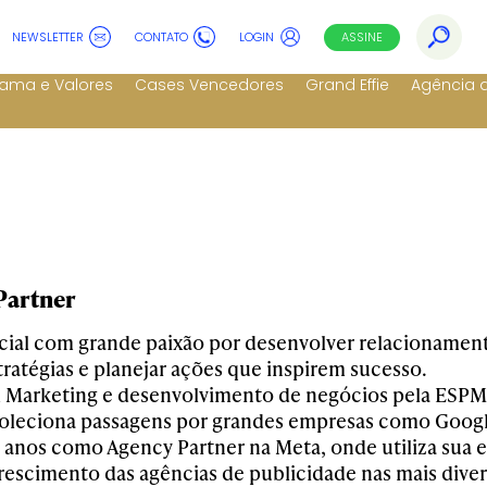
NEWSLETTER
CONTATO
LOGIN
ASSINE
ama e Valores
Cases Vencedores
Grand Effie
Agência 
Partner
ial com grande paixão por desenvolver relacionament
tratégias e planejar ações que inspirem sucesso.
Marketing e desenvolvimento de negócios pela ESPM,
coleciona passagens por grandes empresas como Googl
 anos como Agency Partner na Meta, onde utiliza sua e
rescimento das agências de publicidade nas mais diver