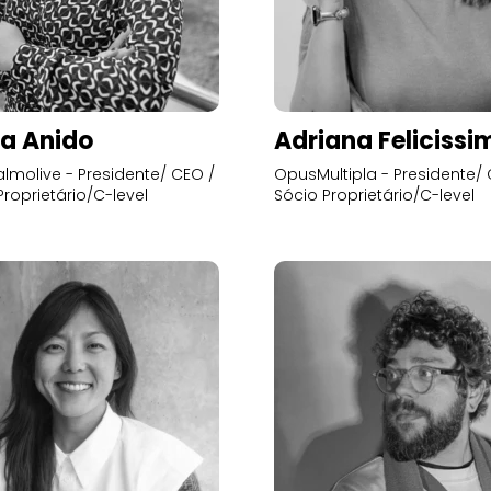
a Anido
Adriana Felicissi
lmolive - Presidente/ CEO /
OpusMultipla - Presidente/ 
Proprietário/C-level
Sócio Proprietário/C-level