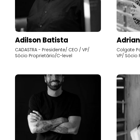
Adilson Batista
Adrian
CADASTRA - Presidente/ CEO / VP/
Colgate Pa
Sócio Proprietário/C-level
VP/ Sócio 