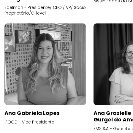
Nissin Foods do Br
Edelman - Presidente/ CEO / VP/ Sócio
Proprietário/C-level
Ana Gabriela Lopes
Ana Grazielle
Gurgel do Am
IFOOD - Vice Presidente
EMS S.A - Gerente 