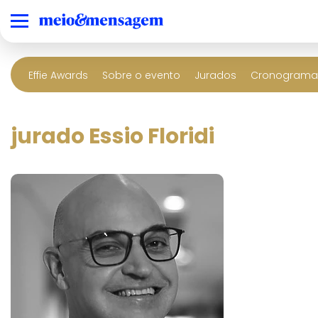
Effie Awards
Sobre o evento
Jurados
Cronograma 
jurado Essio Floridi