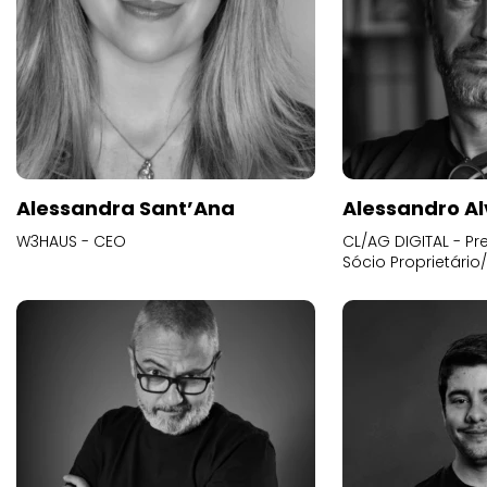
Alessandra Sant’Ana
Alessandro Al
W3HAUS - CEO
CL/AG DIGITAL - Pr
Sócio Proprietário