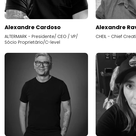
Alexandre Cardoso
Alexandre Ra
ALTERMARK - Presidente/ CEO / VP/
CHEIL - Chief Creat
Sócio Proprietário/C-level