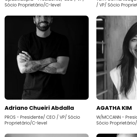
Sócio Proprietário/C-level
/ VP/ Sócio Proprie
Adriano Chueiri Abdalla
AGATHA KIM
PROS - Presidente/ CEO / VP/ Sócio
W/MCCANN - Presid
Proprietário/C-level
Sócio Proprietário