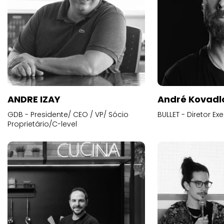
ANDRE IZAY
André Kovadl
GDB - Presidente/ CEO / VP/ Sócio
BULLET - Diretor E
Proprietário/C-level